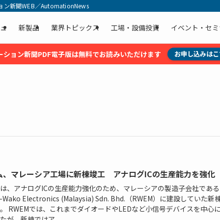
聞WEB／AutomationNews
ュ
新製品
業界トピックス
工場・設備投資
イベント・セミ
ーション新聞PDF電子版は無料でお読みいただけます
お申し込みはこ
ム、マレーシア工場に新棟竣工 アナログICの生産能力を強化
は、アナログICの生産能力強化のため、マレーシアの製造子会社である
-Wako Electronics (Malaysia) Sdn. Bhd.（RWEM）に建設していた
。 RWEMでは、これまでダイオードやLEDなど小信号デバイスを中心
たが、新棟ではア...