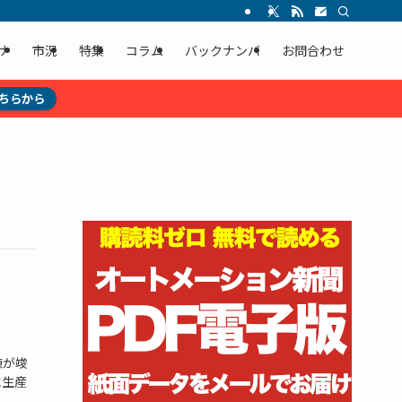
ナ
市況
特集
コラム
バックナンバ
お問合わせ
ちらから
新棟が竣
に生産