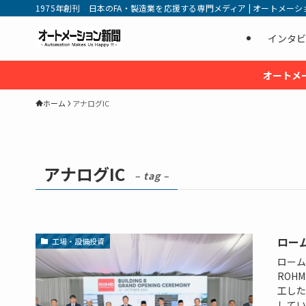
1975年創刊 日本のFA・製造業を応援する専門メディア | オートメーション新
インタビ
オートメ
ホーム
アナログIC
アナログIC
– tag –
ロー
工場・設備投資
ローム
ROHM
工した
してい