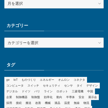
ア
ー
カ
イ
ブ
カテゴリー
カ
テ
ゴ
リ
ー
タグ
ge
IoT
ものづくり
エネルギー
オムロン
コネクタ
コンピュータ
スイッチ
セキュリティ
センサ
タイ
デザイン
デジタル
ドイツ
バリ
ライン
ロボット
三菱電機
中国
企業
制御機器
制御盤
効率化
動向
半導体
安全
展示会
採用
接続
搬送
改善
機械
液晶
温度
無線
物流