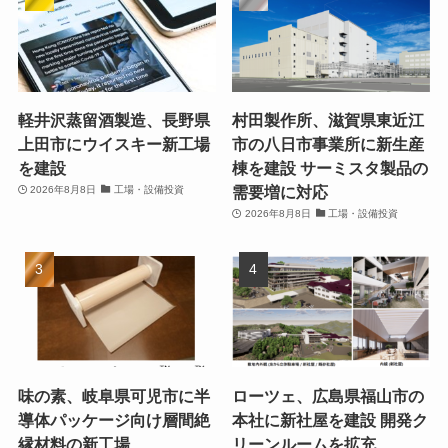
軽井沢蒸留酒製造、長野県
村田製作所、滋賀県東近江
上田市にウイスキー新工場
市の八日市事業所に新生産
を建設
棟を建設 サーミスタ製品の
需要増に対応
2026年8月8日
工場・設備投資
2026年8月8日
工場・設備投資
味の素、岐阜県可児市に半
ローツェ、広島県福山市の
導体パッケージ向け層間絶
本社に新社屋を建設 開発ク
縁材料の新工場
リーンルームを拡充