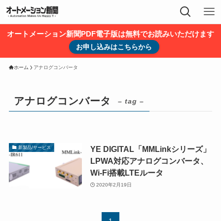
オートメーション新聞PDF電子版は無料でお読みいただけます
お申し込みはこちらから
ホーム
アナログコンバータ
アナログコンバータ
– tag –
YE DIGITAL「MMLinkシリーズ」
新製品/サービス
LPWA対応アナログコンバータ、
Wi-Fi搭載LTEルータ
2020年2月19日
1