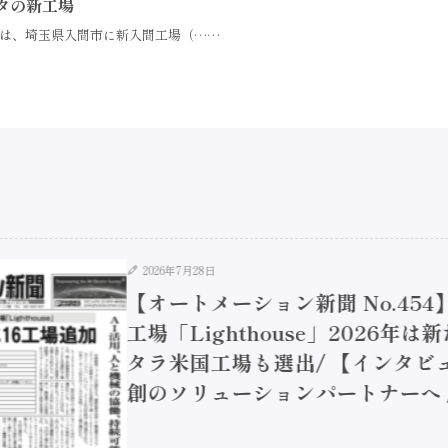
タの新工場
は、埼玉県入間市に新入間工場（……
2026年7月28日
【オートメーション新聞 No.45
工場「Lighthouse」2026年
タラ米国工場も選出/ 【インタビュ
創のソリューションパートナーへ / 