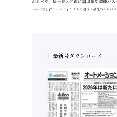
わらべや、埼玉県入間市に調理麺や調理パス
わらべや日洋ホールディングスの連結子会社のわらべや
最新号ダウンロード
構造実態調査二次集
/ 三菱電機とソニー
C、安全に動かすセ
行）