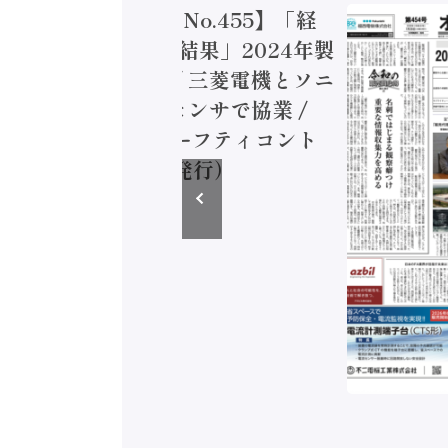
トメーション新聞 No.455】「経
造実態調査二次集計結果」2024年製
付加価値額86兆円 / 三菱電機とソニ
ミコン AIビジョンセンサで協業 /
EC、安全に動かすセーフティコント
ラ（2026年8月5日発行）