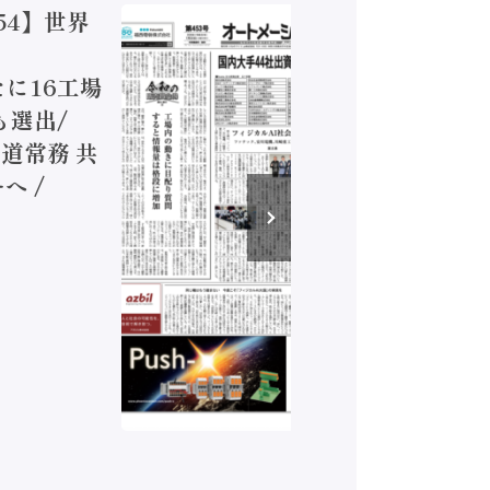
54】世界
【オート
ジカルA
新たに16工場
装に活発
も選出/
兵神装備
道常務 共
が挑むデ
へ /
発行）