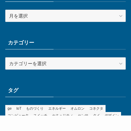
ア
ー
カ
イ
ブ
カテゴリー
カ
テ
ゴ
リ
ー
タグ
ge
IoT
ものづくり
エネルギー
オムロン
コネクタ
コンピュータ
スイッチ
セキュリティ
センサ
タイ
デザイン
デジタル
ドイツ
バリ
ライン
ロボット
三菱電機
中国
企業
制御機器
制御盤
効率化
動向
半導体
安全
展示会