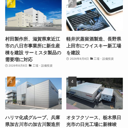
村田製作所、滋賀県東近江
軽井沢蒸留酒製造、長野県
市の八日市事業所に新生産
上田市にウイスキー新工場
棟を建設 サーミスタ製品の
を建設
需要増に対応
2026年8月8日
工場・設備投資
2026年8月8日
工場・設備投資
ハリマ化成グループ、兵庫
オタフクソース、栃木県日
県加古川市の加古川製造所
光市の日光工場に新棟竣