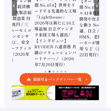
ートメーション新
【オートメーシ
聞 No.454】世界をリ
o.455】「経済構
聞 No.453】フ
ードする先進的な工場
態調査二次集計結
ルAI本格化へ 国
「Lighthouse」
024年製造業 付
開発や社会実装
2026年は新たに16工
額86兆円 / 三
な動き Noetra
場追加 日立ヴァンタ
機とソニーセミコ
通、日立 / 兵神
ラ米国工場も選出/
AIビジョンセンサ
HMS、老舗ポン
【インタビュー】
 / IDEC、安全
ーカーが挑むデ
RYODEN 八道常務 共
かすセーフティコ
用 など（2026
創のソリューションパ
ローラ（2026年
22日発行）
ートナーへ / （2026
5日発行）
年7月29日発行）
最新号＆バックナンバー一覧