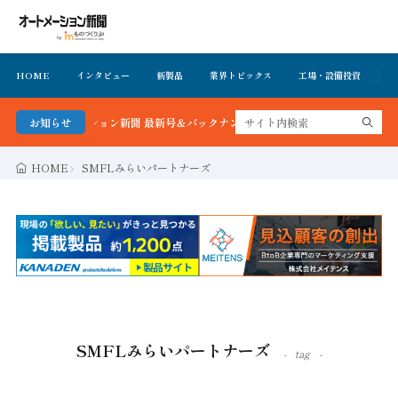
HOME
インタビュー
新製品
業界トピックス
工場・設備投資
イ
！オートメーション新聞 最新号＆バックナンバーを無料で公開中 詳細はこちら
お知らせ
HOME
SMFLみらいパートナーズ
SMFLみらいパートナーズ
tag