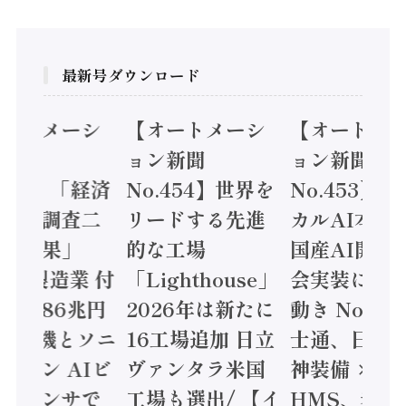
最新号ダウンロード
オートメーシ
【オートメーシ
【オートメ
ン新聞
ョン新聞
ョン新聞
.455】「経済
No.454】世界を
No.453】
造実態調査二
リードする先進
カルAI本格
集計結果」
的な工場
国産AI開発
24年製造業 付
「Lighthouse」
会実装に活
値額86兆円
2026年は新たに
動き Noetr
三菱電機とソニ
16工場追加 日立
士通、日立 /
ミコン AIビ
ヴァンタラ米国
神装備 ×
ョンセンサで
工場も選出/ 【イ
HMS、老舗