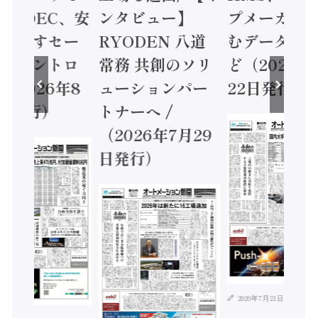
 / IDEC、安
ンタビュー】
プメーカー
に動かすセー
RYODEN 八道
むデータ活用
ティコントロ
常務 共創のソリ
ど（2026年
（2026年8
ューションパー
22日発行）
日発行）
トナーへ /
（2026年7月29
日発行）
2026年7月21日