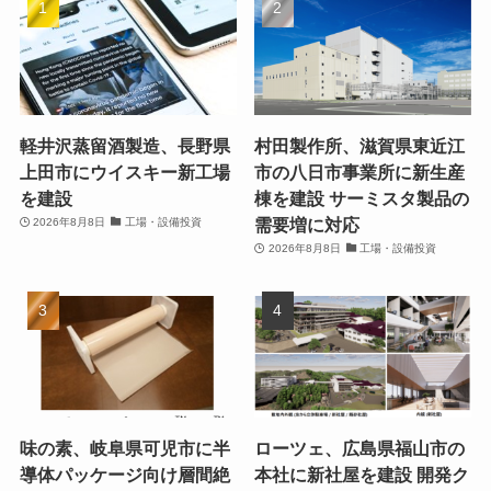
軽井沢蒸留酒製造、長野県
村田製作所、滋賀県東近江
上田市にウイスキー新工場
市の八日市事業所に新生産
を建設
棟を建設 サーミスタ製品の
需要増に対応
2026年8月8日
工場・設備投資
2026年8月8日
工場・設備投資
味の素、岐阜県可児市に半
ローツェ、広島県福山市の
導体パッケージ向け層間絶
本社に新社屋を建設 開発ク