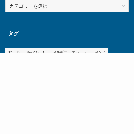
カ
テ
ゴ
リ
ー
タグ
ge
IoT
ものづくり
エネルギー
オムロン
コネクタ
コンピュータ
スイッチ
セキュリティ
センサ
タイ
デザイン
デジタル
ドイツ
バリ
ライン
ロボット
三菱電機
中国
企業
制御機器
制御盤
効率化
動向
半導体
安全
展示会
採用
接続
搬送
改善
機械
液晶
温度
無線
物流
経済産業省
自動車
製造業
見える化
輸出
通信
部品
電子部品
電気
オートメーション新聞利用規約
運営会社：ものづくり.jp株式会社
特定商取引に関する表記
お問い合わせ