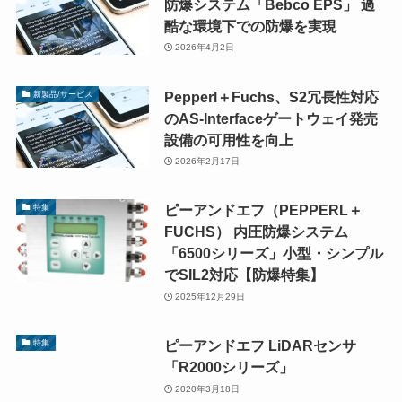
防爆システム「Bebco EPS」 過
酷な環境下での防爆を実現
2026年4月2日
Pepperl＋Fuchs、S2冗長性対応
新製品/サービス
のAS-Interfaceゲートウェイ発売
設備の可用性を向上
2026年2月17日
ピーアンドエフ（PEPPERL＋
特集
FUCHS） 内圧防爆システム
「6500シリーズ」小型・シンプル
でSIL2対応【防爆特集】
2025年12月29日
ピーアンドエフ LiDARセンサ
特集
「R2000シリーズ」
2020年3月18日