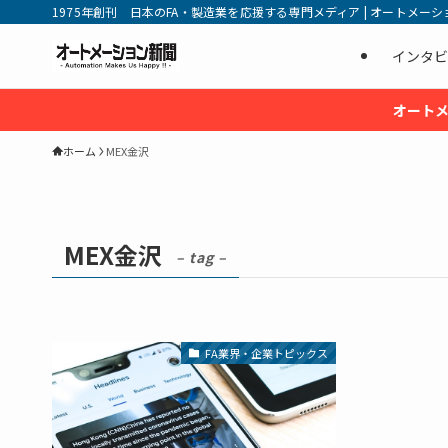
1975年創刊 日本のFA・製造業を応援する専門メディア | オートメーション新
インタビ
オートメ
ホーム
MEX金沢
MEX金沢
– tag –
FA業界・企業トピックス