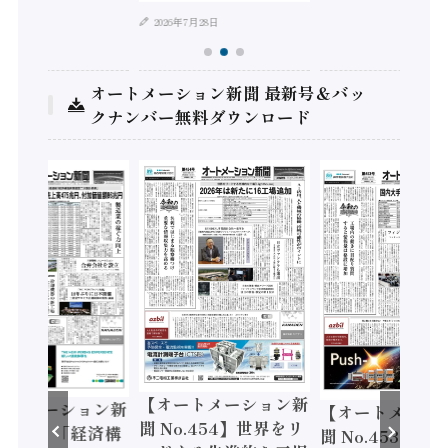
2026年7月28日
オートメーション新聞 最新号＆バッ
クナンバー無料ダウンロード
【オートメーション新
ートメーション新
【オートメーシ
聞 No.454】世界をリ
o.455】「経済構
聞 No.453】フ