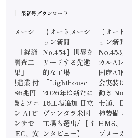
最新号ダウンロード
オートメーシ
【オートメーシ
【オートメ
ン新聞
ョン新聞
ョン新聞
.455】「経済
No.454】世界を
No.453】
造実態調査二
リードする先進
カルAI本格
集計結果」
的な工場
国産AI開発
24年製造業 付
「Lighthouse」
会実装に活
値額86兆円
2026年は新たに
動き Noetr
三菱電機とソニ
16工場追加 日立
士通、日立 /
ミコン AIビ
ヴァンタラ米国
神装備 ×
ョンセンサで
工場も選出/ 【イ
HMS、老舗
 / IDEC、安
ンタビュー】
プメーカー