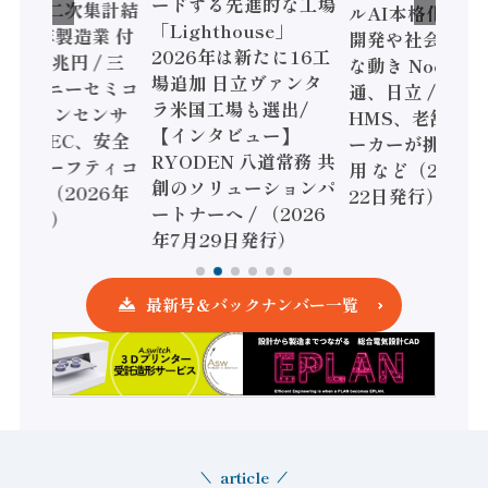
ードする先進的な工場
態調査二次集計結
ルAI本格化へ 国
「Lighthouse」
024年製造業 付
開発や社会実装
2026年は新たに16工
額86兆円 / 三
な動き Noetra
場追加 日立ヴァンタ
機とソニーセミコ
通、日立 / 兵神
ラ米国工場も選出/
AIビジョンセンサ
HMS、老舗ポン
【インタビュー】
 / IDEC、安全
ーカーが挑むデ
RYODEN 八道常務 共
かすセーフティコ
用 など（2026
創のソリューションパ
ローラ（2026年
22日発行）
ートナーへ / （2026
5日発行）
年7月29日発行）
最新号＆バックナンバー一覧
article