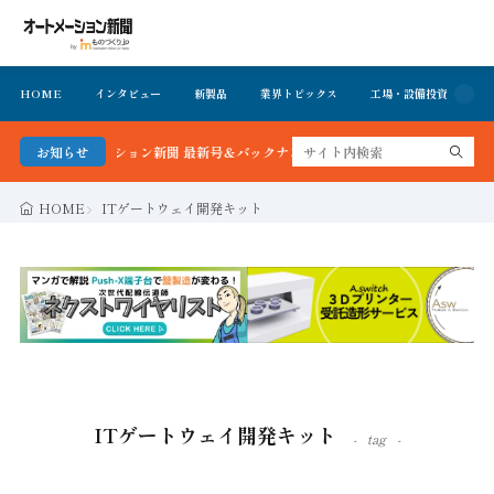
HOME
インタビュー
新製品
業界トピックス
工場・設備投資
イ
る！オートメーション新聞 最新号＆バックナンバーを無料で公開中 詳細はこちら
お知らせ
HOME
ITゲートウェイ開発キット
ITゲートウェイ開発キット
tag