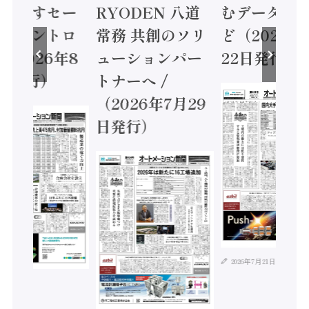
に動かすセー
RYODEN 八道
むデータ活用
ティコントロ
常務 共創のソリ
ど（2026年
（2026年8
ューションパー
22日発行）
日発行）
トナーへ /
（2026年7月29
日発行）
2026年7月21日
年8月4日