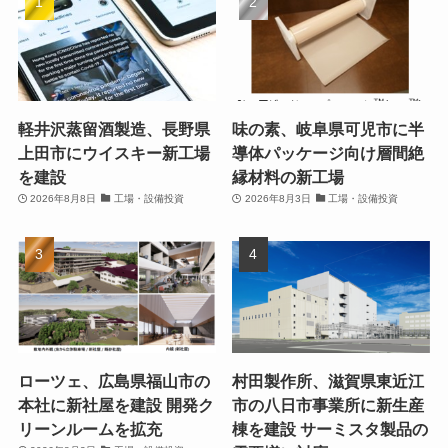
軽井沢蒸留酒製造、長野県
味の素、岐阜県可児市に半
上田市にウイスキー新工場
導体パッケージ向け層間絶
を建設
縁材料の新工場
2026年8月8日
工場・設備投資
2026年8月3日
工場・設備投資
ローツェ、広島県福山市の
村田製作所、滋賀県東近江
本社に新社屋を建設 開発ク
市の八日市事業所に新生産
リーンルームを拡充
棟を建設 サーミスタ製品の