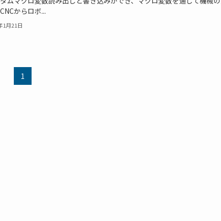
タムマクロ変数読み出しと書き込みができ、マクロ変数を通じて機械の
NCからロボ...
2年1月21日
1