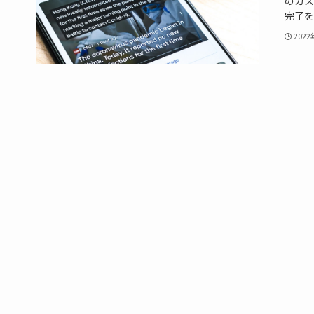
のカス
完了をC
202