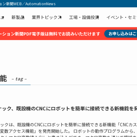
聞WEB／AutomationNews
ュ
新製品
業界トピックス
工場・設備投資
イベント・セミ
ーション新聞PDF電子版は無料でお読みいただけます
お申し込みはこ
機能
– tag –
ナック、既設機のCNCにロボットを簡単に接続できる新機能を
ックは、既設機のCNCにロボットを簡単に接続できる新機能「CNCカ
変数アクセス機能」を発売開始した。 ロボットの動作プログラムから、