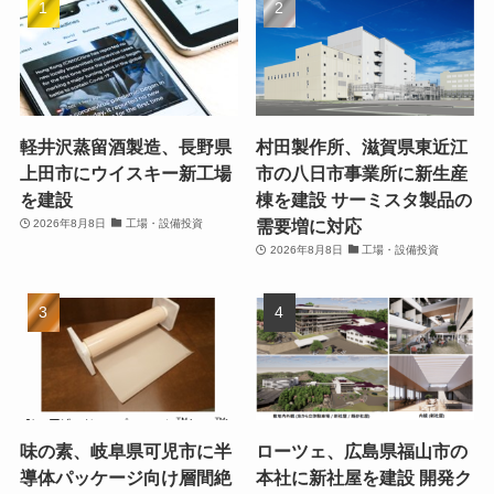
軽井沢蒸留酒製造、長野県
村田製作所、滋賀県東近江
上田市にウイスキー新工場
市の八日市事業所に新生産
を建設
棟を建設 サーミスタ製品の
需要増に対応
2026年8月8日
工場・設備投資
2026年8月8日
工場・設備投資
味の素、岐阜県可児市に半
ローツェ、広島県福山市の
導体パッケージ向け層間絶
本社に新社屋を建設 開発ク