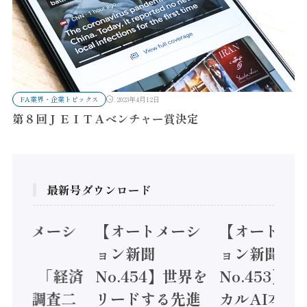
FA業界・企業トピックス
2023年4月12日
第８回ＪＥＩＴＡベンチャー賞決定
最新号ダウンロード
ートメーシ
【オートメーシ
【オートメー
新聞
ョン新聞
ョン新聞
.455】「経済
No.454】世界を
No.453】フ
実態調査二
リードする先進
カルAI本格