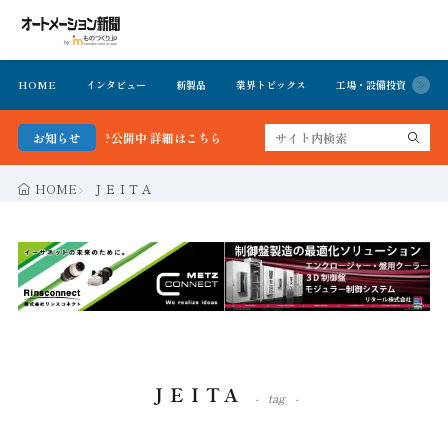
HOME
インタビュー
新製品
業界トピックス
工場・設備投資
イ
ーを無料で公開中 詳細はこちら
お知らせ
HOME
ＪＥＩＴＡ
ＪＥＩＴＡ
tag