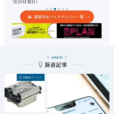
月29日発行）
最新号＆バックナンバー一覧
article
新着記事
FA業界・企業トピックス