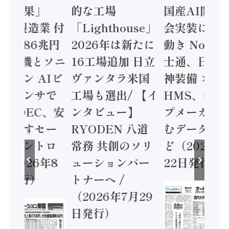
計結果」
的な工場
国産AI開発
24年製造業 付
「Lighthouse」
会実装に活発
値額86兆円
2026年は新たに
動き Noetr
三菱電機とソニ
16工場追加 日立
士通、日立 /
ミコン AIビ
ヴァンタラ米国
神装備 ×
ンセンサで
工場も選出/ 【イ
HMS、老舗
/ IDEC、安
ンタビュー】
プメーカーが
動かすセー
RYODEN 八道
むデータ活用
ィコントロ
常務 共創のソリ
ど（2026年
（2026年8
ューションパー
22日発行）
日発行）
トナーへ /
（2026年7月29
日発行）