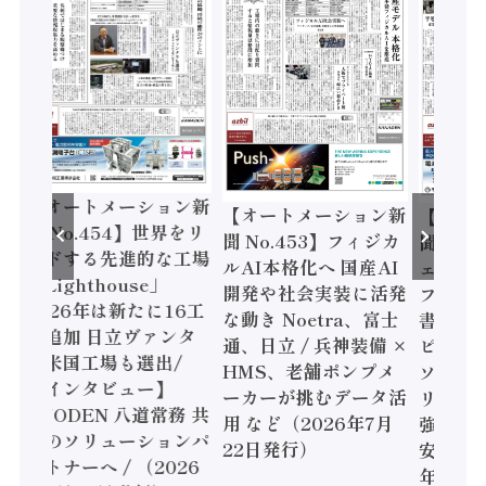
ートメーション新
【オートメーション新
【オートメーシ
o.454】世界をリ
聞 No.453】フィジカ
聞 No.452】ロ
する先進的な工場
ルAI本格化へ 国産AI
ェル「スマート
ghthouse」
開発や社会実装に活発
ファクチャリン
6年は新たに16工
な動き Noetra、富士
書2026」、日
加 日立ヴァンタ
通、日立 / 兵神装備 ×
ピード感に課題 /
国工場も選出/
HMS、老舗ポンプメ
ソニック インダ
ンタビュー】
ーカーが挑むデータ活
リー、モーショ
DEN 八道常務 共
用 など（2026年7月
強化 / オムロン
ソリューションパ
22日発行）
安全設計支援（2
ーへ / （2026
年7月15日発行