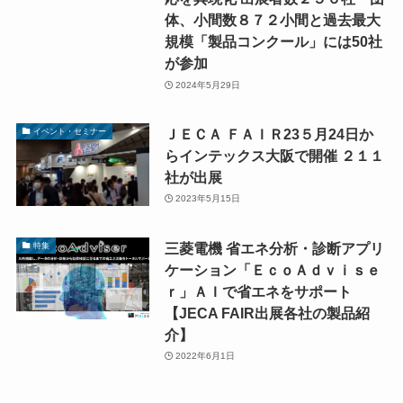
体、小間数８７２小間と過去最大
規模「製品コンクール」には50社
が参加
2024年5月29日
ＪＥＣＡ ＦＡＩＲ23５月24日か
イベント・セミナー
らインテックス大阪で開催 ２１１
社が出展
2023年5月15日
三菱電機 省エネ分析・診断アプリ
特集
ケーション「ＥｃｏＡｄｖｉｓｅ
ｒ」ＡＩで省エネをサポート
【JECA FAIR出展各社の製品紹
介】
2022年6月1日