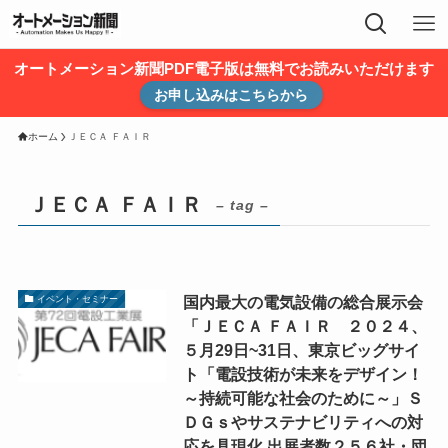
オートメーション新聞PDF電子版は無料でお読みいただけます
お申し込みはこちらから
ホーム
ＪＥＣＡ ＦＡＩＲ
ＪＥＣＡ ＦＡＩＲ
– tag –
国内最大の電気設備の総合展示会
イベント・セミナー
「ＪＥＣＡ ＦＡＩＲ ２０２４、
５月29日~31日、東京ビッグサイ
ト「電設技術が未来をデザイン！
～持続可能な社会のために～」Ｓ
ＤＧｓやサステナビリティへの対
応を具現化 出展者数２５６社・団