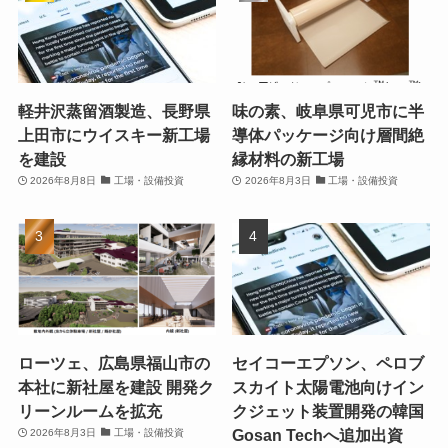
軽井沢蒸留酒製造、長野県
味の素、岐阜県可児市に半
上田市にウイスキー新工場
導体パッケージ向け層間絶
を建設
縁材料の新工場
2026年8月8日
工場・設備投資
2026年8月3日
工場・設備投資
ローツェ、広島県福山市の
セイコーエプソン、ペロブ
本社に新社屋を建設 開発ク
スカイト太陽電池向けイン
リーンルームを拡充
クジェット装置開発の韓国
Gosan Techへ追加出資
2026年8月3日
工場・設備投資