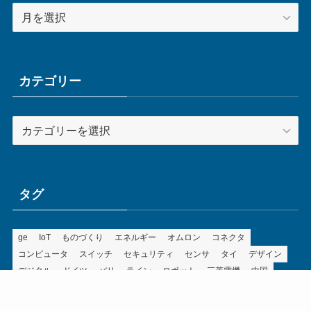
ア
ー
カ
イ
ブ
カテゴリー
カ
テ
ゴ
リ
ー
タグ
ge
IoT
ものづくり
エネルギー
オムロン
コネクタ
コンピュータ
スイッチ
セキュリティ
センサ
タイ
デザイン
デジタル
ドイツ
バリ
ライン
ロボット
三菱電機
中国
企業
制御機器
制御盤
効率化
動向
半導体
安全
展示会
採用
接続
搬送
改善
機械
液晶
温度
無線
物流