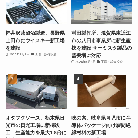
軽井沢蒸留酒製造、長野県
村田製作所、滋賀県東近江
上田市にウイスキー新工場
市の八日市事業所に新生産
を建設
棟を建設 サーミスタ製品の
需要増に対応
2026年8月8日
工場・設備投資
2026年8月8日
工場・設備投資
オタフクソース、栃木県日
味の素、岐阜県可児市に半
光市の日光工場に新棟竣
導体パッケージ向け層間絶
工 生産能力を最大1.8倍に
縁材料の新工場