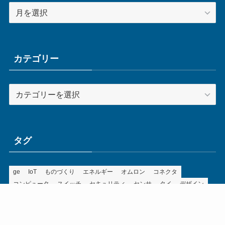
ア
ー
カ
イ
ブ
カテゴリー
カ
テ
ゴ
リ
ー
タグ
ge
IoT
ものづくり
エネルギー
オムロン
コネクタ
コンピュータ
スイッチ
セキュリティ
センサ
タイ
デザイン
デジタル
ドイツ
バリ
ライン
ロボット
三菱電機
中国
企業
制御機器
制御盤
効率化
動向
半導体
安全
展示会
採用
接続
搬送
改善
機械
液晶
温度
無線
物流