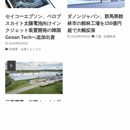
セイコーエプソン、ペロブ
ダノンジャパン、群馬県館
スカイト太陽電池向けイン
林市の館林工場を150億円
クジェット装置開発の韓国
超で大幅拡張
Gosan Techへ追加出資
2026年8月4日
工場・設備投資
2026年8月6日
FA業界・企業トピックス
三菱電機、米国オハイオ州
メイスンにデータセンター
向け冷却機器の新工場を設
立
2026年8月5日
工場・設備投資