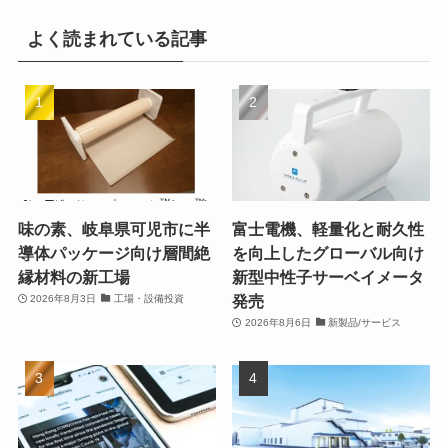
よく読まれている記事
味の素、岐阜県可児市に半
富士電機、軽量化と耐久性
導体パッケージ向け層間絶
を向上したグローバル向け
縁材料の新工場
新型中性子サーベイメータ
発売
2026年8月3日
工場・設備投資
2026年8月6日
新製品/サービス