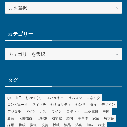
ア
ー
カ
イ
ブ
カテゴリー
カ
テ
ゴ
リ
ー
タグ
ge
IoT
ものづくり
エネルギー
オムロン
コネクタ
コンピュータ
スイッチ
セキュリティ
センサ
タイ
デザイン
デジタル
ドイツ
バリ
ライン
ロボット
三菱電機
中国
企業
制御機器
制御盤
効率化
動向
半導体
安全
展示会
採用
接続
搬送
改善
機械
液晶
温度
無線
物流