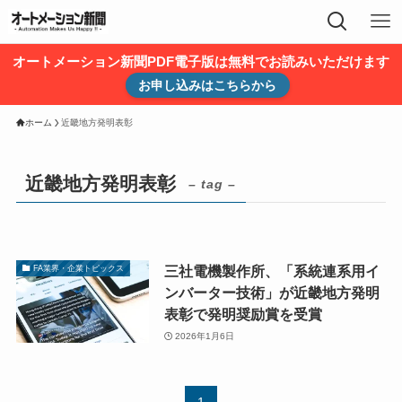
オートメーション新聞PDF電子版は無料でお読みいただけます
お申し込みはこちらから
ホーム
近畿地方発明表彰
近畿地方発明表彰
– tag –
三社電機製作所、「系統連系用イ
FA業界・企業トピックス
ンバーター技術」が近畿地方発明
表彰で発明奨励賞を受賞
2026年1月6日
1