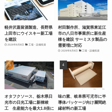
軽井沢蒸留酒製造、長野県
村田製作所、滋賀県東近江
上田市にウイスキー新工場
市の八日市事業所に新生産
を建設
棟を建設 サーミスタ製品の
需要増に対応
2026年8月8日
工場・設備投資
2026年8月8日
工場・設備投資
オタフクソース、栃木県日
味の素、岐阜県可児市に半
光市の日光工場に新棟竣
導体パッケージ向け層間絶
工 生産能力を最大1.8倍に
縁材料の新工場