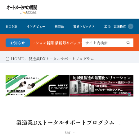
HOME
インタビュー
新製品
業界トピックス
工場・設備投資
イ
かる！オートメーション新聞 最新号＆バックナンバーを無料で公開中 詳細はこちら
お知らせ
HOME
製造業DXトータルサポートプログラム
製造業DXトータルサポートプログラム
tag