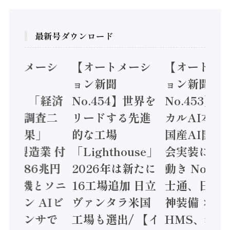
最新号ダウンロード
オートメーシ
【オートメーシ
【オートメ
ン新聞
ョン新聞
ョン新聞
.455】「経済
No.454】世界を
No.453】
造実態調査二
リードする先進
カルAI本格
集計結果」
的な工場
国産AI開発
24年製造業 付
「Lighthouse」
会実装に活
値額86兆円
2026年は新たに
動き Noetr
三菱電機とソニ
16工場追加 日立
士通、日立 /
ミコン AIビ
ヴァンタラ米国
神装備 ×
ョンセンサで
工場も選出/ 【イ
HMS、老舗