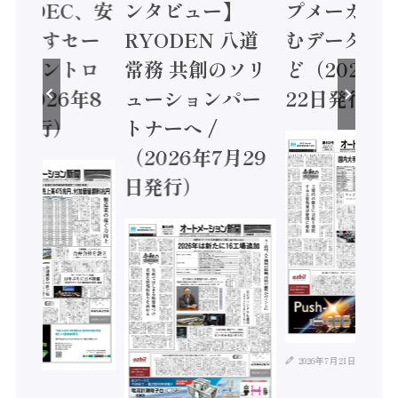
 / IDEC、安
ンタビュー】
プメーカー
に動かすセー
RYODEN 八道
むデータ活用
ティコントロ
常務 共創のソリ
ど（2026年
（2026年8
ューションパー
22日発行）
日発行）
トナーへ /
（2026年7月29
日発行）
2026年7月21日
年8月4日