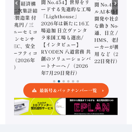
聞 No.454】世界をリ
o.455】「経済構
聞 No.453】フ
ードする先進的な工場
態調査二次集計結
ルAI本格化へ 国
「Lighthouse」
024年製造業 付
開発や社会実装
2026年は新たに16工
額86兆円 / 三
な動き Noetra
場追加 日立ヴァンタ
機とソニーセミコ
通、日立 / 兵神
ラ米国工場も選出/
AIビジョンセンサ
HMS、老舗ポン
【インタビュー】
 / IDEC、安全
ーカーが挑むデ
RYODEN 八道常務 共
かすセーフティコ
用 など（2026
創のソリューションパ
ローラ（2026年
22日発行）
ートナーへ / （2026
5日発行）
年7月29日発行）
最新号＆バックナンバー一覧