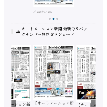
2026年7月28日
オートメーション新聞 最新号＆バッ
クナンバー無料ダウンロード
【オートメーション新
ートメーション新
【オートメーシ