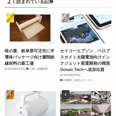
よく読まれている記事
味の素、岐阜県可児市に半
セイコーエプソン、ペロブ
導体パッケージ向け層間絶
スカイト太陽電池向けイン
縁材料の新工場
クジェット装置開発の韓国
Gosan Techへ追加出資
2026年8月3日
工場・設備投資
2026年8月6日
FA業界・企業トピックス