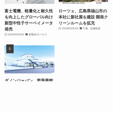
富士電機、軽量化と耐久性
ローツェ、広島県福山市の
を向上したグローバル向け
本社に新社屋を建設 開発ク
新型中性子サーベイメータ
リーンルームを拡充
発売
2026年8月3日
工場・設備投資
2026年8月6日
新製品/サービス
ダノンジャパン、群馬県館
林市の館林工場を150億円
超で大幅拡張
2026年8月4日
工場・設備投資