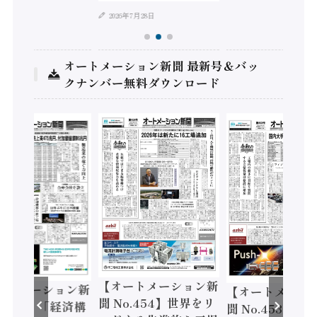
2026年7月28日
オートメーション新聞 最新号＆バッ
クナンバー無料ダウンロード
【オートメーション新
メーション新
【オートメーション
聞 No.454】世界をリ
55】「経済構
聞 No.453】フィジカ