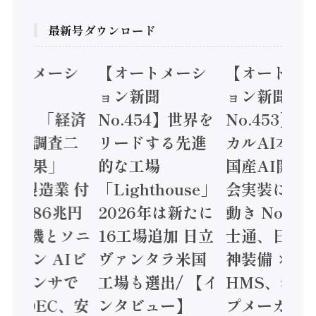
最新号ダウンロード
オートメーシ
【オートメーシ
【オートメ
ン新聞
ョン新聞
ョン新聞
.455】「経済
No.454】世界を
No.453】
造実態調査二
リードする先進
カルAI本格
集計結果」
的な工場
国産AI開発
24年製造業 付
「Lighthouse」
会実装に活
値額86兆円
2026年は新たに
動き Noetr
三菱電機とソニ
16工場追加 日立
士通、日立 /
ミコン AIビ
ヴァンタラ米国
神装備 ×
ョンセンサで
工場も選出/ 【イ
HMS、老舗
 / IDEC、安
ンタビュー】
プメーカー