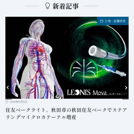
新着記事
工場・設備投資
2026年8月5日
岡本無線電
ンプルBO
5日
ークライト、秋田市の秋田住友ベークでステア
マイクロカテーテル増産