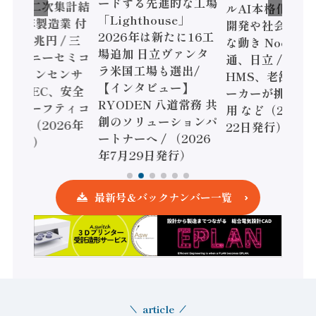
ードする先進的な工場
査二次集計結
ルAI本格化へ 国産AI
「Lighthouse」
年製造業 付
開発や社会実装に活
2026年は新たに16工
兆円 / 三
な動き Noetra、富士
場追加 日立ヴァンタ
ソニーセミコ
通、日立 / 兵神装備 
ラ米国工場も選出/
ジョンセンサ
HMS、老舗ポンプメ
【インタビュー】
IDEC、安全
ーカーが挑むデータ
RYODEN 八道常務 共
セーフティコ
用 など（2026年7月
創のソリューションパ
（2026年
22日発行）
ートナーへ / （2026
行）
年7月29日発行）
最新号＆バックナンバー一覧
article