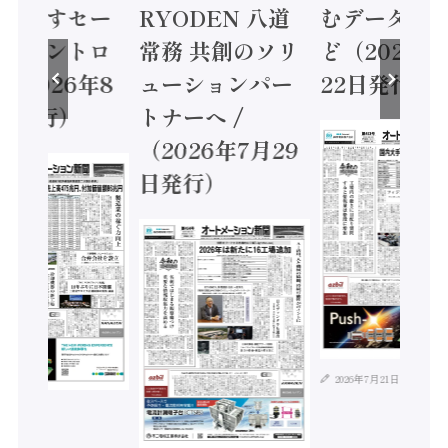
に動かすセー
RYODEN 八道
むデータ活用
ティコントロ
常務 共創のソリ
ど（2026年
（2026年8
ューションパー
22日発行）
日発行）
トナーへ /
（2026年7月29
日発行）
2026年7月21日
年8月4日