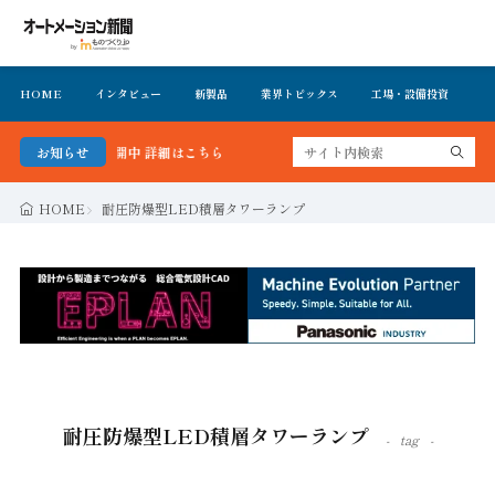
HOME
インタビュー
新製品
業界トピックス
工場・設備投資
イ
バーを無料で公開中 詳細はこちら
お知らせ
HOME
耐圧防爆型LED積層タワーランプ
耐圧防爆型LED積層タワーランプ
tag