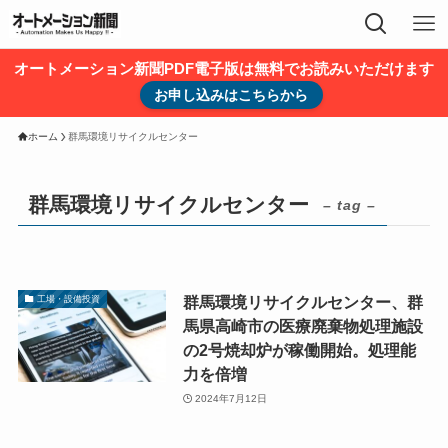
オートメーション新聞PDF電子版は無料でお読みいただけます
お申し込みはこちらから
ホーム
群馬環境リサイクルセンター
群馬環境リサイクルセンター
– tag –
群馬環境リサイクルセンター、群
工場・設備投資
馬県高崎市の医療廃棄物処理施設
の2号焼却炉が稼働開始。処理能
力を倍増
2024年7月12日