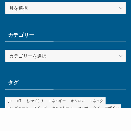
ア
ー
カ
イ
ブ
カテゴリー
カ
テ
ゴ
リ
ー
タグ
ge
IoT
ものづくり
エネルギー
オムロン
コネクタ
コンピュータ
スイッチ
セキュリティ
センサ
タイ
デザイン
デジタル
ドイツ
バリ
ライン
ロボット
三菱電機
中国
企業
制御機器
制御盤
効率化
動向
半導体
安全
展示会
採用
接続
搬送
改善
機械
液晶
温度
無線
物流