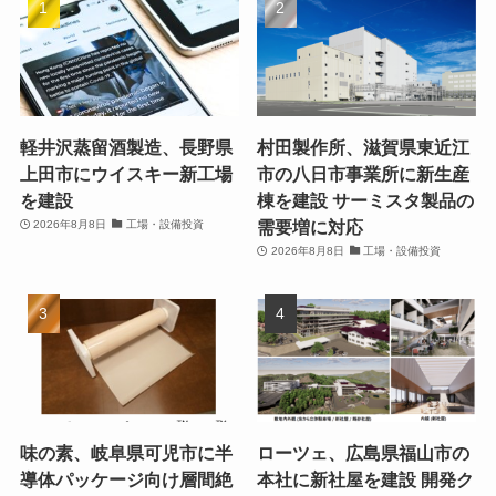
軽井沢蒸留酒製造、長野県
村田製作所、滋賀県東近江
上田市にウイスキー新工場
市の八日市事業所に新生産
を建設
棟を建設 サーミスタ製品の
需要増に対応
2026年8月8日
工場・設備投資
2026年8月8日
工場・設備投資
味の素、岐阜県可児市に半
ローツェ、広島県福山市の
導体パッケージ向け層間絶
本社に新社屋を建設 開発ク