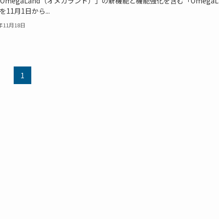
OmegaLand（オメガランド）」の新機能と機能強化を含む「Omega
」を11月1日から...
1年11月18日
1