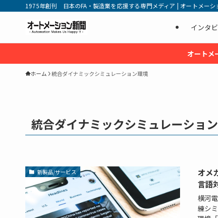
1975年創刊 日本のFA・製造業を応援する専門メディア | オートメーション新
インタビ
オートメ
ホーム
統合ダイナミックシミュレーション環境
統合ダイナミックシミュレーション
オメ
新製品/サービス
言語
横河電
練シミ