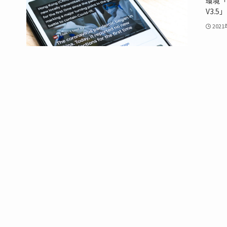
環境「
V3.5
202