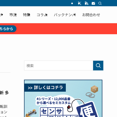
ナ
市況
特集
コラム
バックナンバ
お問合わせ
ちらから
新 多
転訓
ョン