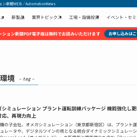
聞WEB／AutomationNews
ュ
新製品
業界トピックス
工場・設備投資
イベント・セミ
ーション新聞PDF電子版は無料でお読みいただけます
お申し込みはこ
環境
– tag –
ガシミュレーション プラント運転訓練パッケージ 機能強化し更
対応、再現力向上
機の子会社、オメガシミュレーション（東京都新宿区）は、プラント運
ュレータや、デジタルツインの核となる統合ダイナミックシミュレーシ