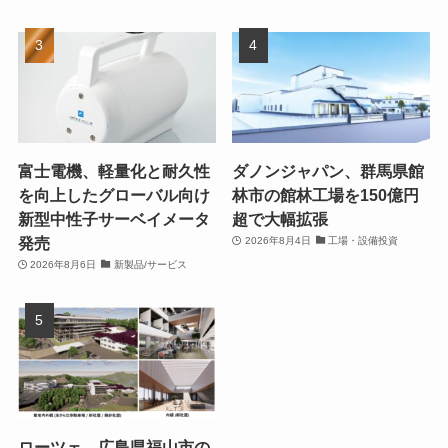
富士電機、軽量化と耐久性
ダノンジャパン、群馬県館
を向上したグローバル向け
林市の館林工場を150億円
新型中性子サーベイメータ
超で大幅拡張
発売
2026年8月4日
工場・設備投資
2026年8月6日
新製品/サービス
ローツェ、広島県福山市の