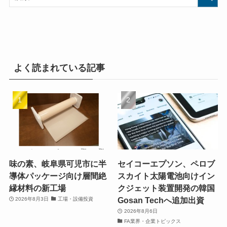
よく読まれている記事
味の素、岐阜県可児市に半
セイコーエプソン、ペロブ
導体パッケージ向け層間絶
スカイト太陽電池向けイン
縁材料の新工場
クジェット装置開発の韓国
Gosan Techへ追加出資
2026年8月3日
工場・設備投資
2026年8月6日
FA業界・企業トピックス