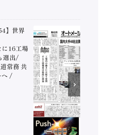
54】世界
【オート
ジカルA
新たに16工場
装に活発
も選出/
兵神装備
道常務 共
が挑むデ
へ /
発行）