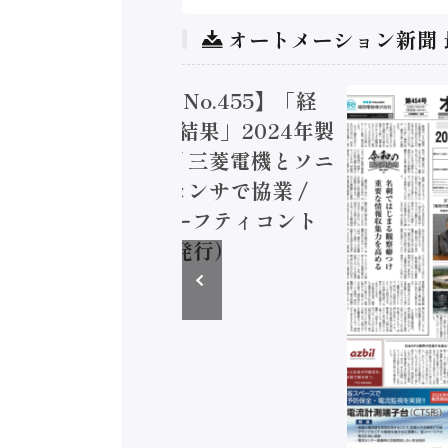
オートメーション新聞
トメーション新聞 No.455】「経
造実態調査二次集計結果」2024年製
付加価値額86兆円 / 三菱電機とソニ
ミコン AIビジョンセンサで協業 /
EC、安全に動かすセーフティコント
ラ（2026年8月5日発行）