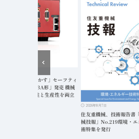
2026年8月6日
DEC、「安全に動かす」セーフティ
ントローラ「FS3A形」発売 機械
状態監視で安全性と生産性を両立
2026年8月7日
住友重機械、技術報告書
械技報」No.219環境・
術特集を発行