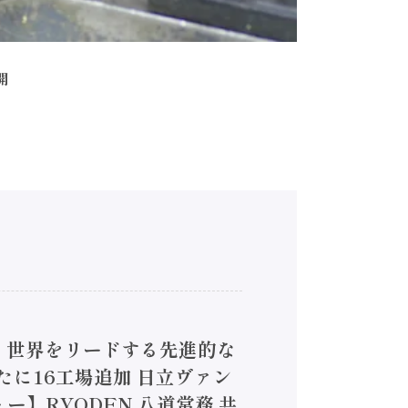
開
4】世界をリードする先進的な
は新たに16工場追加 日立ヴァン
ー】RYODEN 八道常務 共