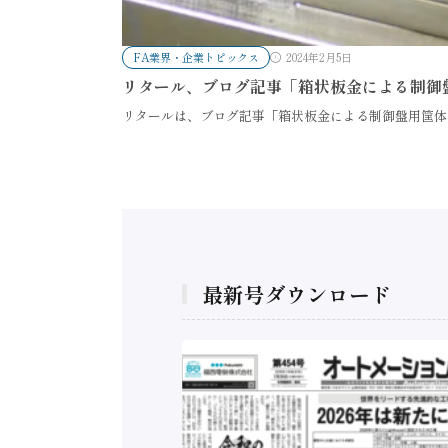
FA業界・企業トピックス
2024年2月5日
リタール、ブログ記事「箱状板金による制御
リタールは、ブログ記事「箱状板金による制御盤用筐体
最新号ダウンロード
構造実態調査二次集
/ 三菱電機とソニー
C、安全に動かすセ