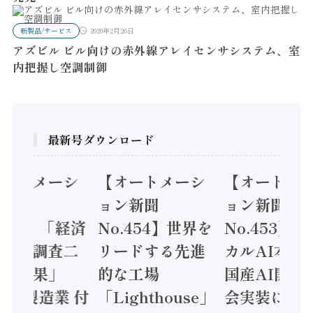
新製品/サービス
2020年2月26日
アズビル ビル向けの赤外線アレイセンサシステム、室
内把握し空調制御
最新号ダウンロード
オートメーシ
【オートメーシ
【オートメ
ン新聞
ョン新聞
ョン新聞
.455】「経済
No.454】世界を
No.453】
造実態調査二
リードする先進
カルAI本格
集計結果」
的な工場
国産AI開発
24年製造業 付
「Lighthouse」
会実装に活