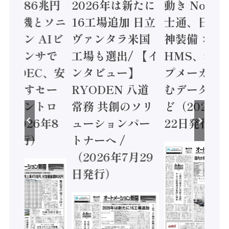
値額86兆円
2026年は新たに
動き Noetr
三菱電機とソニ
16工場追加 日立
士通、日立 /
ミコン AIビ
ヴァンタラ米国
神装備 ×
ョンセンサで
工場も選出/ 【イ
HMS、老舗
 / IDEC、安
ンタビュー】
プメーカー
に動かすセー
RYODEN 八道
むデータ活用
ティコントロ
常務 共創のソリ
ど（2026年
（2026年8
ューションパー
22日発行）
日発行）
トナーへ /
（2026年7月29
日発行）