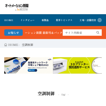
HOME
インタビュー
新製品
業界トピックス
工場・設備投資
イ
る！オートメーション新聞 最新号＆バックナンバーを無料で公開中 詳細はこちら
お知らせ
HOME
空調制御
空調制御
tag