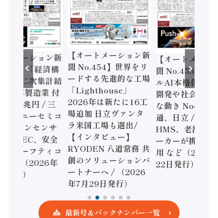
【オートメーション新
ートメーション新
【オートメーシ
聞 No.454】世界をリ
o.455】「経済構
聞 No.453】フ
ードする先進的な工場
態調査二次集計結
ルAI本格化へ 国
「Lighthouse」
024年製造業 付
開発や社会実装
2026年は新たに16工
額86兆円 / 三
な動き Noetra
場追加 日立ヴァンタ
機とソニーセミコ
通、日立 / 兵神
ラ米国工場も選出/
AIビジョンセンサ
HMS、老舗ポン
【インタビュー】
 / IDEC、安全
ーカーが挑むデ
RYODEN 八道常務 共
かすセーフティコ
用 など（2026
創のソリューションパ
ローラ（2026年
22日発行）
ートナーへ / （2026
5日発行）
年7月29日発行）
最新号＆バックナンバー一覧