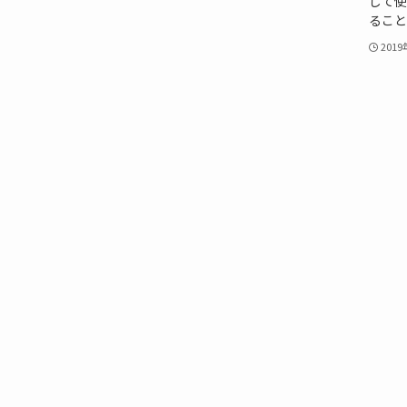
して使
ること
201