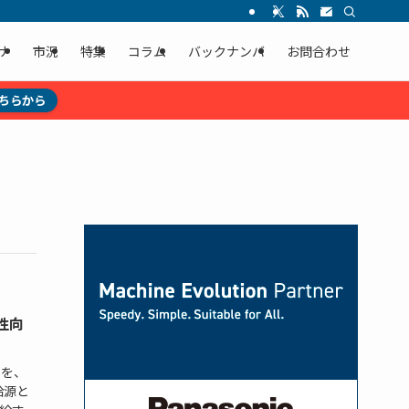
ナ
市況
特集
コラム
バックナンバ
お問合わせ
ちらから
性向
）を、
給源と