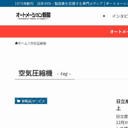
1975年創刊 日本のFA・製造業を応援する専門メディア | オートメーション新
インタビ
オートメ
ホーム
空気圧縮機
空気圧縮機
– tag –
日立
新製品/サービス
上
日立産
12月