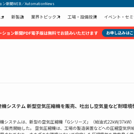
聞WEB／AutomationNews
ュ
新製品
業界トピックス
工場・設備投資
イベント・セミ
ーション新聞PDF電子版は無料でお読みいただけます
お申し込みはこ
産機システム 新型空気圧縮機を販売、吐出し空気量など耐環境
機システムは、新型の空気圧縮機「Gシリーズ」（給油式22kW/37kW
から販売開始した。 空気圧縮機は、工場の製造装置などへの圧縮空気供