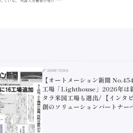
している。 外国人労働者の受け……
2026年7月28日
【オートメーション新聞 No.45
工場「Lighthouse」2026年
タラ米国工場も選出/ 【インタビュ
創のソリューションパートナーへ / 