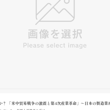
？ 「米中貿易戦争の激震と第4次産業革命」〜日本の製造業再