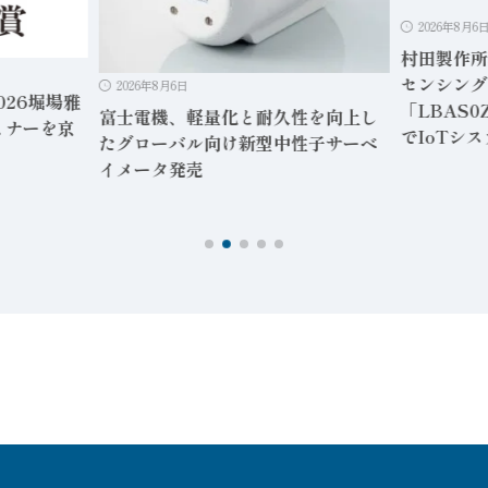
2026年8月6
村田製作所
センシング
2026年8月6日
026堀場雅
「LBAS0
富士電機、軽量化と耐久性を向上し
ミナーを京
でIoTシ
たグローバル向け新型中性子サーベ
イメータ発売