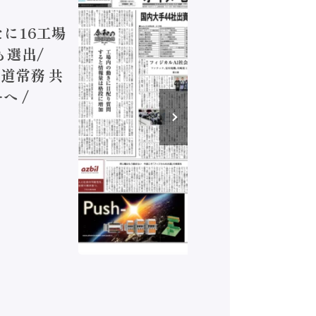
ジカルA
新たに16工場
装に活発
も選出/
兵神装備
道常務 共
が挑むデ
へ /
発行）