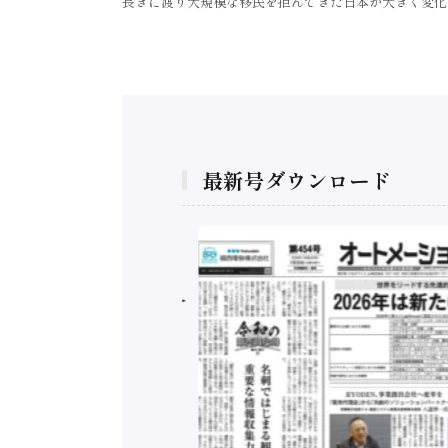
長きに渡り大規模な移民を拒んできた日本が大きく変化
最新号ダウンロード
構造実態調査二次集
/ 三菱電機とソニー
C、安全に動かすセ
行）