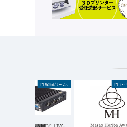
新製品/サービス
イベ
2026年8月6日
ンテック、組み込み用PC「BX-