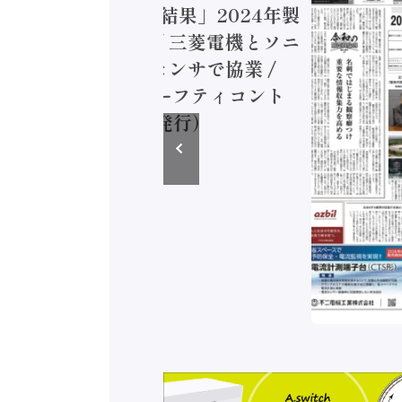
造実態調査二次集計結果」2024年製
付加価値額86兆円 / 三菱電機とソニ
ミコン AIビジョンセンサで協業 /
EC、安全に動かすセーフティコント
ラ（2026年8月5日発行）