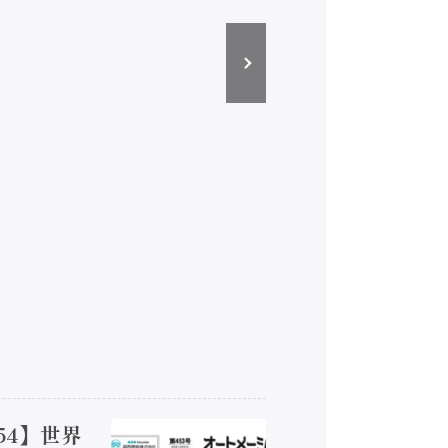
54】世界
【オート