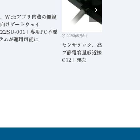
日
、Webアプリ内蔵の無線
向けゲートウェイ
ZZ2SU-001」専用PC不要
2026年8月6日
ステムが運用可能に
センサテック、高感度シールドタ
プ静電容量形近接センサ「形CD-
C12」発売