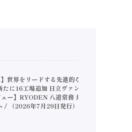
4】世界をリードする先進的な
は新たに16工場追加 日立ヴァン
ー】RYODEN 八道常務 共
（2026年7月29日発行）