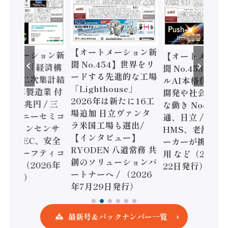
【オートメーション新
【オートメーション新
【オートメ
聞 No.454】世界をリ
聞 No.453】フィジカ
聞 No.4
ードする先進的な工場
ルAI本格化へ 国産AI
ェル「スマ
「Lighthouse」
開発や社会実装に活発
ファクチャ
2026年は新たに16工
な動き Noetra、富士
書2026
場追加 日立ヴァンタ
通、日立 / 兵神装備 ×
ピード感に課
ラ米国工場も選出/
HMS、老舗ポンプメ
ソニック 
【インタビュー】
ーカーが挑むデータ活
リー、モー
RYODEN 八道常務 共
用 など（2026年7月
強化 / オ
創のソリューションパ
22日発行）
安全設計支
ートナーへ / （2026
年7月15
年7月29日発行）
最新号＆バックナンバー一覧