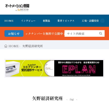
HOME
インタビュー
新製品
業界トピックス
工場・設備投資
イ
ックナンバーを無料で公開中 詳細はこちら
お知らせ
HOME
矢野経済研究所
矢野経済研究所
tag