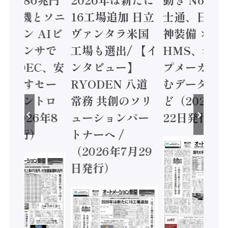
三菱電機とソニ
16工場追加 日立
士通、日立 /
ミコン AIビ
ヴァンタラ米国
神装備 ×
ョンセンサで
工場も選出/ 【イ
HMS、老舗
 / IDEC、安
ンタビュー】
プメーカー
に動かすセー
RYODEN 八道
むデータ活用
ティコントロ
常務 共創のソリ
ど（2026年
（2026年8
ューションパー
22日発行）
日発行）
トナーへ /
（2026年7月29
日発行）