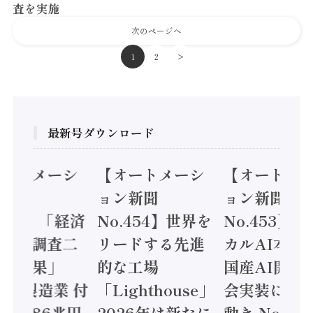
査を実施
次のページへ
1
2
>
最新号ダウンロード
オートメーシ
【オートメーシ
【オートメ
ン新聞
ョン新聞
ョン新聞
.455】「経済
No.454】世界を
No.453】
造実態調査二
リードする先進
カルAI本格
集計結果」
的な工場
国産AI開発
24年製造業 付
「Lighthouse」
会実装に活
値額86兆円
2026年は新たに
動き Noetr