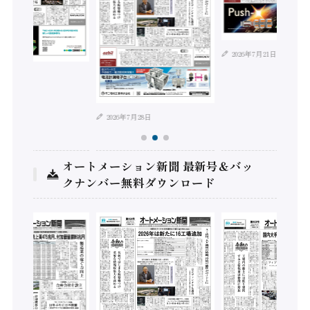
2026年7月21日
年8月4日
2026年7月28日
オートメーション新聞 最新号＆バッ
クナンバー無料ダウンロード