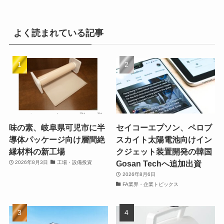
よく読まれている記事
味の素、岐阜県可児市に半
セイコーエプソン、ペロブ
導体パッケージ向け層間絶
スカイト太陽電池向けイン
縁材料の新工場
クジェット装置開発の韓国
Gosan Techへ追加出資
2026年8月3日
工場・設備投資
2026年8月6日
FA業界・企業トピックス