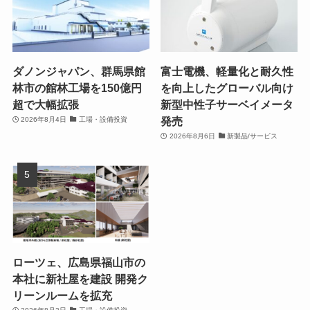
ダノンジャパン、群馬県館
富士電機、軽量化と耐久性
林市の館林工場を150億円
を向上したグローバル向け
超で大幅拡張
新型中性子サーベイメータ
発売
2026年8月4日
工場・設備投資
2026年8月6日
新製品/サービス
ローツェ、広島県福山市の
本社に新社屋を建設 開発ク
リーンルームを拡充