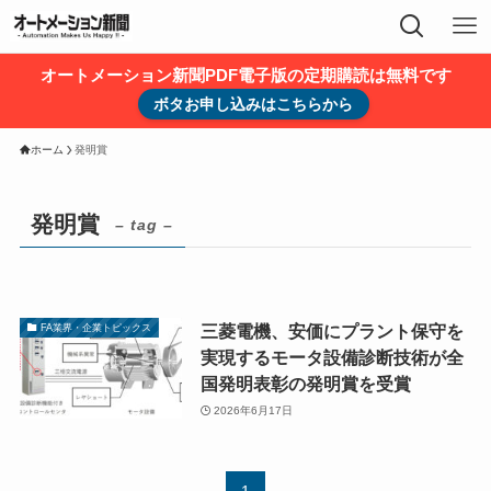
オートメーション新聞PDF電子版の定期購読は無料です
ボタお申し込みはこちらから
ホーム
発明賞
発明賞
– tag –
三菱電機、安価にプラント保守を
FA業界・企業トピックス
実現するモータ設備診断技術が全
国発明表彰の発明賞を受賞
2026年6月17日
1