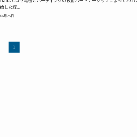
ustrialはヒロセ電機とハーティングの技術パートナーシップによって201
始した産...
6年6月25日
1