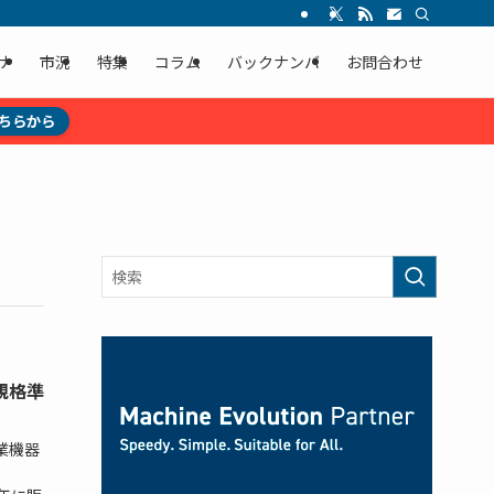
ナ
市況
特集
コラム
バックナンバ
お問合わせ
ちらから
C規格準
業機器