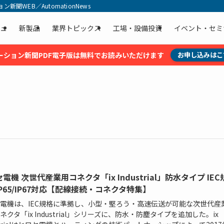
聞WEB／AutomationNews
ュ
新製品
業界トピックス
工場・設備投資
イベント・セミ
ーション新聞PDF電子版は無料でお読みいただけます
お申し込みはこ
電機 次世代産業用コネクタ「ix Industrial」防水タイプ IE
P65/IP67対応【配線接続・コネクタ特集】
電機は、IEC規格に準拠し、小型・堅ろう・高速伝送が可能な次世代産
ネクタ「ix Industrial」シリーズに、防水・防塵タイプを追加した。ix