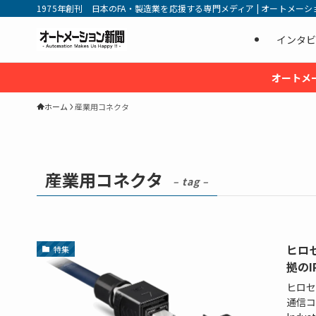
1975年創刊 日本のFA・製造業を応援する専門メディア | オートメーション新
インタビ
オートメ
ホーム
産業用コネクタ
産業用コネクタ
– tag –
ヒロセ
特集
拠のI
ヒロセ
通信コ