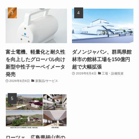
富士電機、軽量化と耐久性
ダノンジャパン、群馬県館
を向上したグローバル向け
林市の館林工場を150億円
新型中性子サーベイメータ
超で大幅拡張
発売
2026年8月4日
工場・設備投資
2026年8月6日
新製品/サービス
ローツェ、広島県福山市の