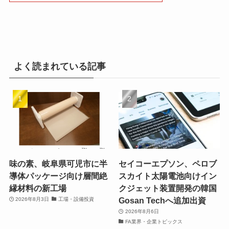
よく読まれている記事
味の素、岐阜県可児市に半
セイコーエプソン、ペロブ
導体パッケージ向け層間絶
スカイト太陽電池向けイン
縁材料の新工場
クジェット装置開発の韓国
Gosan Techへ追加出資
2026年8月3日
工場・設備投資
2026年8月6日
FA業界・企業トピックス