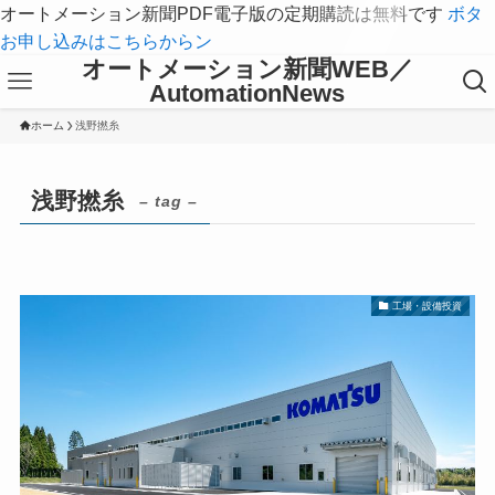
オートメーション新聞PDF電子版の定期購読は無料です
ボタ
お申し込みはこちらからン
オートメーション新聞WEB／
AutomationNews
ホーム
浅野撚糸
浅野撚糸
– tag –
工場・設備投資