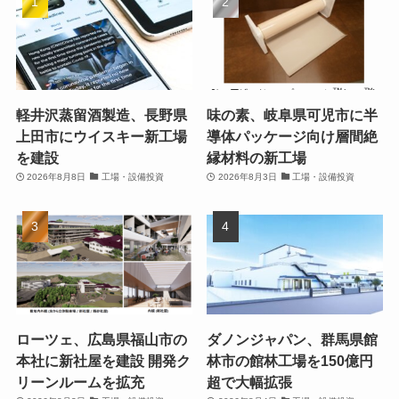
軽井沢蒸留酒製造、長野県
味の素、岐阜県可児市に半
上田市にウイスキー新工場
導体パッケージ向け層間絶
を建設
縁材料の新工場
2026年8月8日
工場・設備投資
2026年8月3日
工場・設備投資
ローツェ、広島県福山市の
ダノンジャパン、群馬県館
本社に新社屋を建設 開発ク
林市の館林工場を150億円
リーンルームを拡充
超で大幅拡張