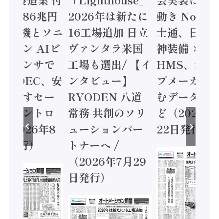
値額86兆円
2026年は新たに
動き Noetr
三菱電機とソニ
16工場追加 日立
士通、日立 /
ミコン AIビ
ヴァンタラ米国
神装備 ×
ョンセンサで
工場も選出/ 【イ
HMS、老舗
 / IDEC、安
ンタビュー】
プメーカー
に動かすセー
RYODEN 八道
むデータ活用
ティコントロ
常務 共創のソリ
ど（2026年
（2026年8
ューションパー
22日発行）
日発行）
トナーへ /
（2026年7月29
日発行）