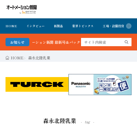
HOME
インタビュー
新製品
業界トピックス
工場・設備投資
イ
る！オートメーション新聞 最新号＆バックナンバーを無料で公開中 詳細はこちら
お知らせ
HOME
森永北陸乳業
森永北陸乳業
tag