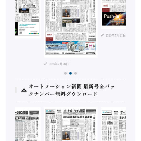
2026年7月21日
年8月4日
2026年7月28日
オートメーション新聞 最新号＆バッ
クナンバー無料ダウンロード