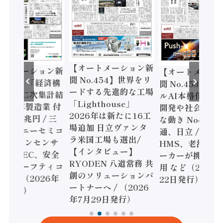
【オートメーション新
ートメーション新
【オートメーシ
聞 No.454】世界をリ
o.455】「経済構
聞 No.453】フ
ードする先進的な工場
態調査二次集計結
ルAI本格化へ 国
「Lighthouse」
024年製造業 付
開発や社会実装
2026年は新たに16工
額86兆円 / 三
な動き Noetra
場追加 日立ヴァンタ
機とソニーセミコ
通、日立 / 兵神
ラ米国工場も選出/
AIビジョンセンサ
HMS、老舗ポン
【インタビュー】
 / IDEC、安全
ーカーが挑むデ
RYODEN 八道常務 共
かすセーフティコ
用 など（2026
創のソリューションパ
ローラ（2026年
22日発行）
ートナーへ / （2026
5日発行）
年7月29日発行）