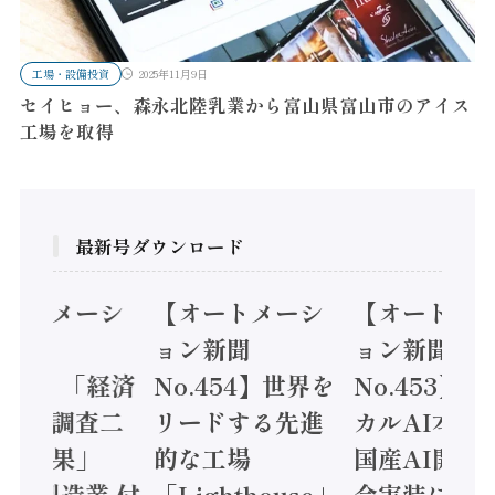
工場・設備投資
2025年11月9日
セイヒョー、森永北陸乳業から富山県富山市のアイス
工場を取得
最新号ダウンロード
オートメーシ
【オートメーシ
【オートメ
ン新聞
ョン新聞
ョン新聞
.455】「経済
No.454】世界を
No.453】
造実態調査二
リードする先進
カルAI本格
集計結果」
的な工場
国産AI開発
24年製造業 付
「Lighthouse」
会実装に活