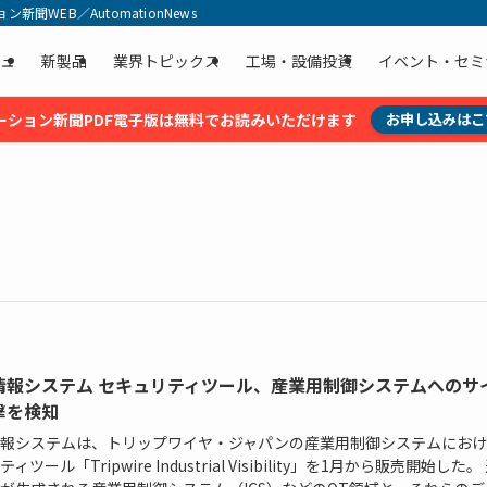
聞WEB／AutomationNews
ュ
新製品
業界トピックス
工場・設備投資
イベント・セミ
ーション新聞PDF電子版は無料でお読みいただけます
お申し込みはこ
情報システム セキュリティツール、産業用制御システムへのサ
撃を検知
報システムは、トリップワイヤ・ジャパンの産業用制御システムにおけ
ィツール「Tripwire Industrial Visibility」を1月から販売開始した