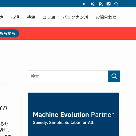
ナ
市況
特集
コラム
バックナンバ
お問合わせ
ちらから
イバ
るセ
。 近年、