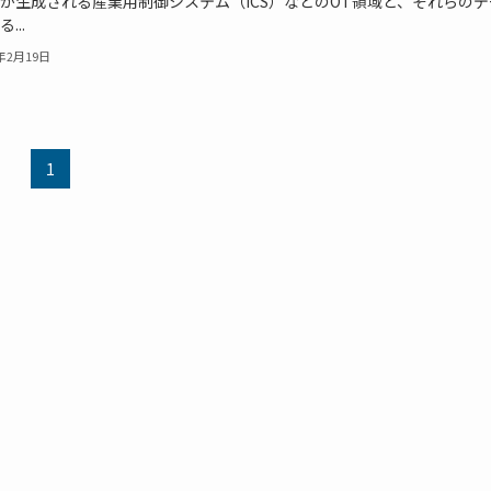
が生成される産業用制御システム（ICS）などのOT領域と、それらのデ
...
0年2月19日
1