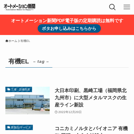
オートメーション新聞PDF電子版の定期購読は無料です
ボタお申し込みはこちらから
ホーム
有機EL
有機EL
– tag –
大日本印刷、黒崎工場（福岡県北
工場・設備投資
九州市）に大型メタルマスクの生
産ライン新設
2022年12月20日
コニカミノルタとパイオニア 有機
新製品/サービス