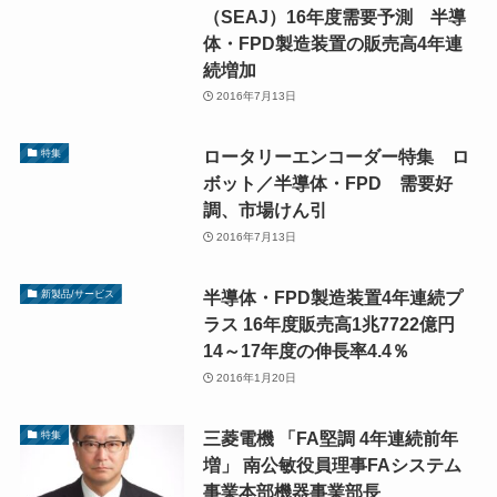
（SEAJ）16年度需要予測 半導
体・FPD製造装置の販売高4年連
続増加
2016年7月13日
ロータリーエンコーダー特集 ロ
特集
ボット／半導体・FPD 需要好
調、市場けん引
2016年7月13日
半導体・FPD製造装置4年連続プ
新製品/サービス
ラス 16年度販売高1兆7722億円
14～17年度の伸長率4.4％
2016年1月20日
三菱電機 「FA堅調 4年連続前年
特集
増」 南公敏役員理事FAシステム
事業本部機器事業部長