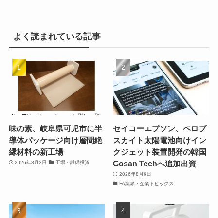
よく読まれている記事
味の素、岐阜県可児市に半
セイコーエプソン、ペロブ
導体パッケージ向け層間絶
スカイト太陽電池向けイン
縁材料の新工場
クジェット装置開発の韓国
Gosan Techへ追加出資
2026年8月3日
工場・設備投資
2026年8月6日
FA業界・企業トピックス