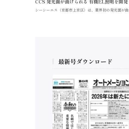
CCS 発光面が曲げられる 有機EL照明を開発
シーシーエス（京都市上京区）は、業界初の発光面が曲
最新号ダウンロード
構造実態調査二次集
/ 三菱電機とソニー
C、安全に動かすセ
行）