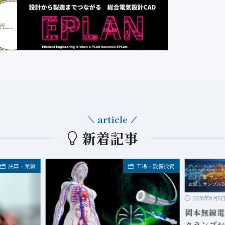
article
新着記事
決算・業績
工場・設備投資
2026年8月5
岡本無線電
クランプお