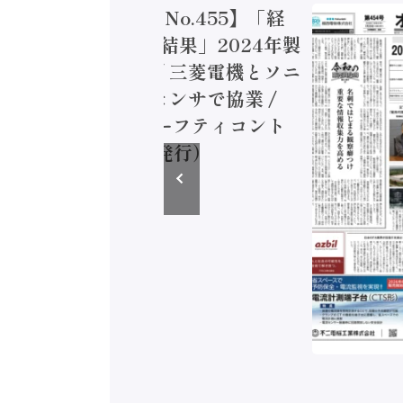
トメーション新聞 No.455】「経
造実態調査二次集計結果」2024年製
付加価値額86兆円 / 三菱電機とソニ
ミコン AIビジョンセンサで協業 /
EC、安全に動かすセーフティコント
ラ（2026年8月5日発行）