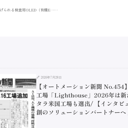
げられる検査用OLED（有機E……
2026年7月28日
【オートメーション新聞 No.45
工場「Lighthouse」2026年
タラ米国工場も選出/ 【インタビュ
創のソリューションパートナーへ / 