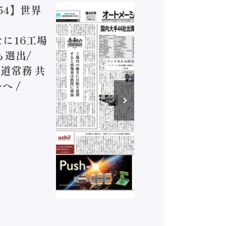
54】世界
【オート
ジカルA
新たに16工場
装に活発
も選出/
兵神装備
道常務 共
が挑むデ
へ /
発行）