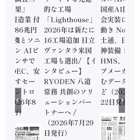
集計結果」
的な工場
国産AI開発
24年製造業 付
「Lighthouse」
会実装に活
値額86兆円
2026年は新たに
動き Noetr
三菱電機とソニ
16工場追加 日立
士通、日立 /
ミコン AIビ
ヴァンタラ米国
神装備 ×
ョンセンサで
工場も選出/ 【イ
HMS、老舗
 / IDEC、安
ンタビュー】
プメーカー
に動かすセー
RYODEN 八道
むデータ活用
ティコントロ
常務 共創のソリ
ど（2026年
（2026年8
ューションパー
22日発行）
日発行）
トナーへ /
（2026年7月29
日発行）