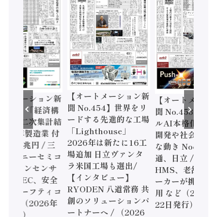
【オートメーション新
ートメーション新
【オートメーシ
聞 No.454】世界をリ
o.455】「経済構
聞 No.453】フ
ードする先進的な工場
態調査二次集計結
ルAI本格化へ 国
「Lighthouse」
024年製造業 付
開発や社会実装
2026年は新たに16工
額86兆円 / 三
な動き Noetra
場追加 日立ヴァンタ
機とソニーセミコ
通、日立 / 兵神
ラ米国工場も選出/
AIビジョンセンサ
HMS、老舗ポン
【インタビュー】
 / IDEC、安全
ーカーが挑むデ
RYODEN 八道常務 共
かすセーフティコ
用 など（2026
創のソリューションパ
ローラ（2026年
22日発行）
ートナーへ / （2026
5日発行）