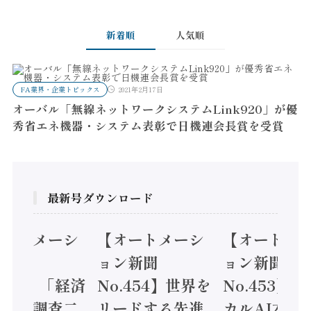
新着順
人気順
FA業界・企業トピックス
2021年2月17日
オーバル「無線ネットワークシステムLink920」が優
秀省エネ機器・システム表彰で日機連会長賞を受賞
最新号ダウンロード
オートメーシ
【オートメーシ
【オートメ
ン新聞
ョン新聞
ョン新聞
.455】「経済
No.454】世界を
No.453】
造実態調査二
リードする先進
カルAI本格