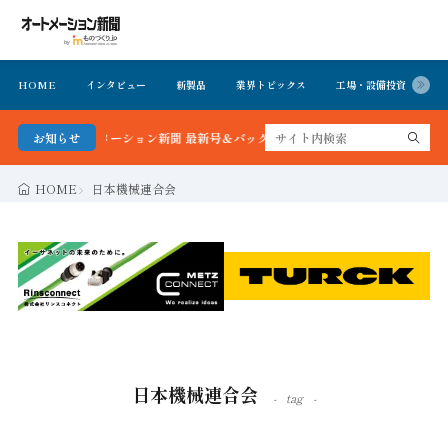
HOME
インタビュー
新製品
業界トピックス
工場・設備投資
イ
かる！オートメーション新聞 最新号＆バックナンバーを無料で公開中 詳細はこち
お知らせ
HOME
日本機械連合会
日本機械連合会
tag