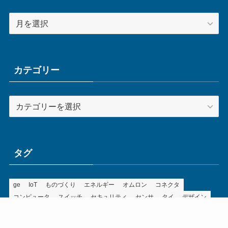
ア
ー
カ
イ
ブ
カテゴリー
カ
テ
ゴ
リ
ー
タグ
ge
IoT
ものづくり
エネルギー
オムロン
コネクタ
コンピュータ
スイッチ
セキュリティ
センサ
タイ
デザイン
デジタル
ドイツ
バリ
ライン
ロボット
三菱電機
中国
企業
制御機器
制御盤
効率化
動向
半導体
安全
展示会