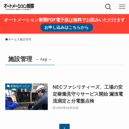
オートメーション新聞PDF電子版は無料でお読みいただけます
お申し込みはこちらから
ホーム
施設管理
施設管理
– tag –
NECファシリティーズ、工場の安
新製品/サービス
定稼働見守りサービス開始 漏洩電
流測定と分電盤点検
2022年10月21日
1