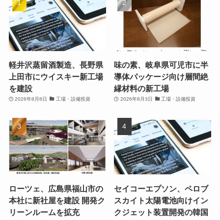
軽井沢蒸留酒製造、長野県
味の素、岐阜県可児市に半
上田市にウイスキー新工場
導体パッケージ向け層間絶
を建設
縁材料の新工場
2026年8月8日
工場・設備投資
2026年8月3日
工場・設備投資
ローツェ、広島県福山市の
セイコーエプソン、ペロブ
本社に新社屋を建設 開発ク
スカイト太陽電池向けイン
リーンルームを拡充
クジェット装置開発の韓国