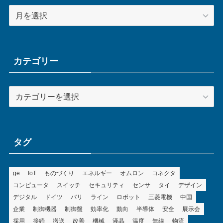
ア
ー
カ
イ
ブ
カテゴリー
カ
テ
ゴ
リ
ー
タグ
ge
IoT
ものづくり
エネルギー
オムロン
コネクタ
コンピュータ
スイッチ
セキュリティ
センサ
タイ
デザイン
デジタル
ドイツ
バリ
ライン
ロボット
三菱電機
中国
企業
制御機器
制御盤
効率化
動向
半導体
安全
展示会
採用
接続
搬送
改善
機械
液晶
温度
無線
物流