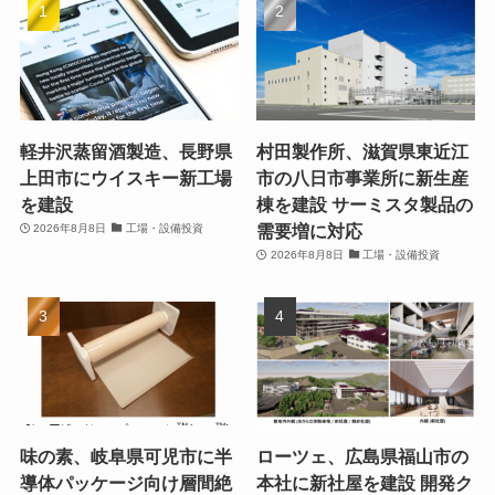
軽井沢蒸留酒製造、長野県
村田製作所、滋賀県東近江
上田市にウイスキー新工場
市の八日市事業所に新生産
を建設
棟を建設 サーミスタ製品の
需要増に対応
2026年8月8日
工場・設備投資
2026年8月8日
工場・設備投資
味の素、岐阜県可児市に半
ローツェ、広島県福山市の
導体パッケージ向け層間絶
本社に新社屋を建設 開発ク