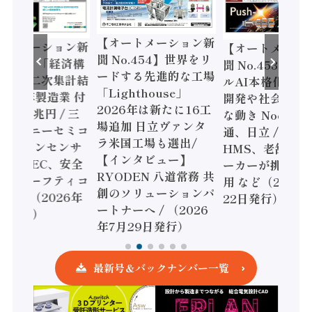
【オートメーション新
メーション新
【オートメーション
聞 No.454】世界をリ
455】「経済構
聞 No.453】フィジ
ードする先進的な工場
査二次集計結
ルAI本格化へ 国産A
「Lighthouse」
4年製造業 付
開発や社会実装に活
2026年は新たに16工
6兆円 / 三
な動き Noetra、富
場追加 日立ヴァンタ
ソニーセミコ
通、日立 / 兵神装備
ラ米国工場も選出/
ビジョンセンサ
HMS、老舗ポンプ
【インタビュー】
 IDEC、安全
ーカーが挑むデータ
RYODEN 八道常務 共
セーフティコ
用 など（2026年7
創のソリューションパ
ラ（2026年
22日発行）
ートナーへ / （2026
発行）
年7月29日発行）
最新号＆バックナンバー一覧