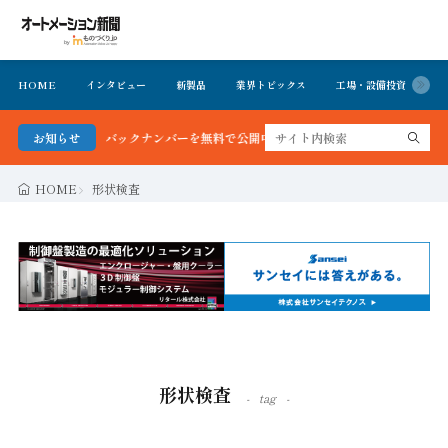
HOME
インタビュー
新製品
業界トピックス
工場・設備投資
イ
聞 最新号＆バックナンバーを無料で公開中 詳細はこちら
お知らせ
HOME
形状検査
形状検査
tag