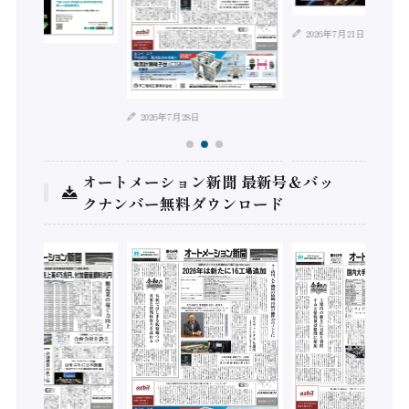
2026年7月21日
年8月4日
2026年7月28日
オートメーション新聞 最新号＆バッ
クナンバー無料ダウンロード