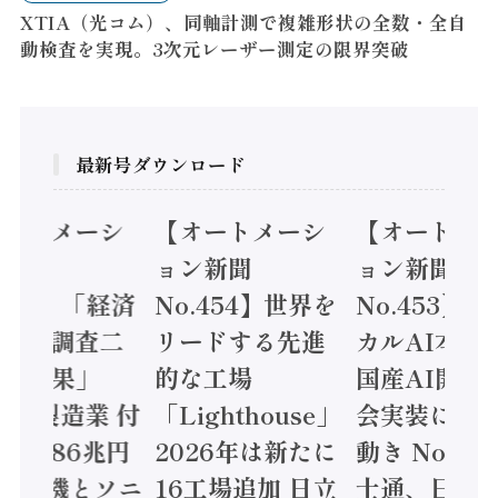
XTIA（光コム）、同軸計測で複雑形状の全数・全自
動検査を実現。3次元レーザー測定の限界突破
最新号ダウンロード
オートメーシ
【オートメーシ
【オートメ
ン新聞
ョン新聞
ョン新聞
.455】「経済
No.454】世界を
No.453】
造実態調査二
リードする先進
カルAI本格
集計結果」
的な工場
国産AI開発
24年製造業 付
「Lighthouse」
会実装に活
値額86兆円
2026年は新たに
動き Noetr
三菱電機とソニ
16工場追加 日立
士通、日立 /