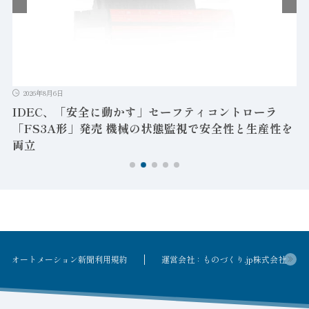
2026年8
堀場製作
と記念
26年8月6日
EC、「安全に動かす」セーフティコントローラ
S3A形」発売 機械の状態監視で安全性と生産性を
立
オートメーション新聞利用規約
運営会社：ものづくり.jp株式会社