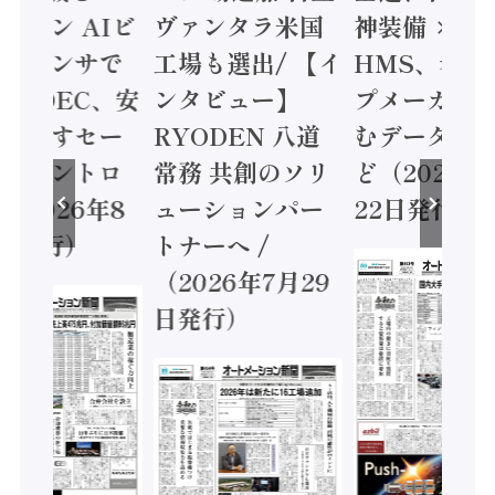
ミコン AIビ
ヴァンタラ米国
神装備 ×
ョンセンサで
工場も選出/ 【イ
HMS、老舗
 / IDEC、安
ンタビュー】
プメーカー
に動かすセー
RYODEN 八道
むデータ活用
ティコントロ
常務 共創のソリ
ど（2026年
（2026年8
ューションパー
22日発行）
日発行）
トナーへ /
（2026年7月29
日発行）