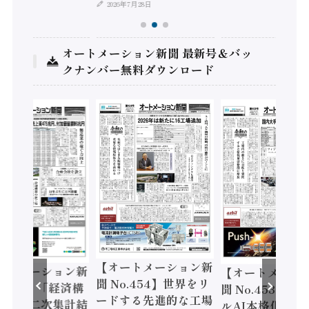
2026年7月28日
オートメーション新聞 最新号＆バッ
クナンバー無料ダウンロード
【オートメーション新
ートメーション新
【オートメーシ
聞 No.454】世界をリ
o.455】「経済構
聞 No.453】フ
ードする先進的な工場
態調査二次集計結
ルAI本格化へ 国