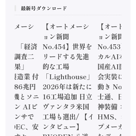
最新号ダウンロード
オートメーシ
【オートメーシ
【オートメ
ン新聞
ョン新聞
ョン新聞
.455】「経済
No.454】世界を
No.453】
造実態調査二
リードする先進
カルAI本格
集計結果」
的な工場
国産AI開発
24年製造業 付
「Lighthouse」
会実装に活
値額86兆円
2026年は新たに
動き Noetr
三菱電機とソニ
16工場追加 日立
士通、日立 /
ミコン AIビ
ヴァンタラ米国
神装備 ×
ョンセンサで
工場も選出/ 【イ
HMS、老舗
 / IDEC、安
ンタビュー】
プメーカー