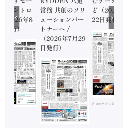
に動かすセー
RYODEN 八道
むデータ活用
ティコントロ
常務 共創のソリ
ど（2026年
（2026年8
ューションパー
22日発行）
日発行）
トナーへ /
（2026年7月29
日発行）
2026年7月21日
年8月4日