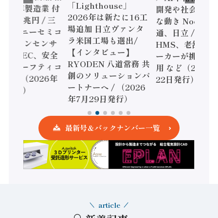
「Lighthouse」
024年製造業 付
開発や社会実装
2026年は新たに16工
額86兆円 / 三
な動き Noetra
場追加 日立ヴァンタ
機とソニーセミコ
通、日立 / 兵神
ラ米国工場も選出/
AIビジョンセンサ
HMS、老舗ポン
【インタビュー】
 / IDEC、安全
ーカーが挑むデ
RYODEN 八道常務 共
かすセーフティコ
用 など（2026
創のソリューションパ
ローラ（2026年
22日発行）
ートナーへ / （2026
5日発行）
年7月29日発行）
最新号＆バックナンバー一覧
article