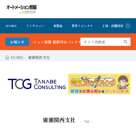
HOME
インタビュー
新製品
業界トピックス
工場・設備投資
イ
る！オートメーション新聞 最新号＆バックナンバーを無料で公開中 詳細はこちら
お知らせ
HOME
廣瀬関西支社
廣瀬関西支社
tag