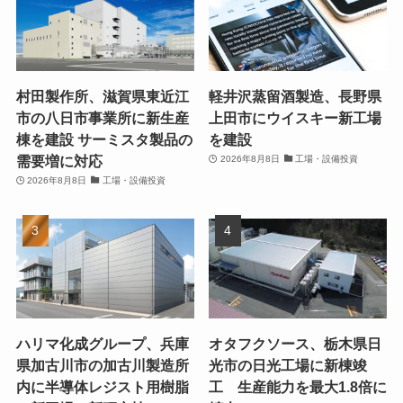
村田製作所、滋賀県東近江
軽井沢蒸留酒製造、長野県
市の八日市事業所に新生産
上田市にウイスキー新工場
棟を建設 サーミスタ製品の
を建設
需要増に対応
2026年8月8日
工場・設備投資
2026年8月8日
工場・設備投資
ハリマ化成グループ、兵庫
オタフクソース、栃木県日
県加古川市の加古川製造所
光市の日光工場に新棟竣
内に半導体レジスト用樹脂
工 生産能力を最大1.8倍に