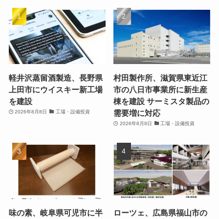
軽井沢蒸留酒製造、長野県
村田製作所、滋賀県東近江
上田市にウイスキー新工場
市の八日市事業所に新生産
を建設
棟を建設 サーミスタ製品の
需要増に対応
2026年8月8日
工場・設備投資
2026年8月8日
工場・設備投資
味の素、岐阜県可児市に半
ローツェ、広島県福山市の