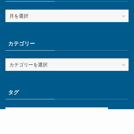
ア
ー
カ
イ
ブ
カテゴリー
カ
テ
ゴ
リ
ー
タグ
ge
IoT
ものづくり
エネルギー
オムロン
コネクタ
コンピュータ
スイッチ
セキュリティ
センサ
タイ
デザイン
デジタル
ドイツ
バリ
ライン
ロボット
三菱電機
中国
企業
制御機器
制御盤
効率化
動向
半導体
安全
展示会