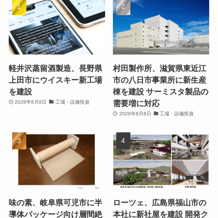
軽井沢蒸留酒製造、長野県
村田製作所、滋賀県東近江
上田市にウイスキー新工場
市の八日市事業所に新生産
を建設
棟を建設 サーミスタ製品の
需要増に対応
2026年8月8日
工場・設備投資
2026年8月8日
工場・設備投資
味の素、岐阜県可児市に半
ローツェ、広島県福山市の
導体パッケージ向け層間絶
本社に新社屋を建設 開発ク