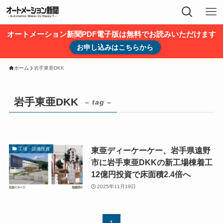
オートメーション新聞PDF電子版は無料でお読みいただけます
お申し込みはこちらから
ホーム
岩手東亜DKK
岩手東亜DKK
– tag –
東亜ディーケーケー、岩手県遠野
工場・設備投資
市に岩手東亜DKKの新工場棟着工
12億円投資で床面積2.4倍へ
2025年11月19日
1