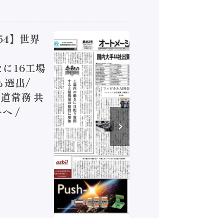
54】世界
【オート
ジカルA
新たに16工場
装に活発
も選出/
兵神装備
道常務 共
が挑むデ
へ /
発行）