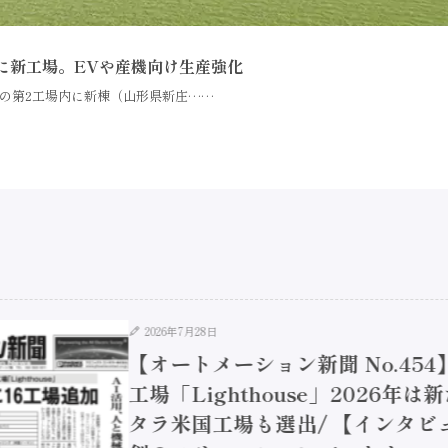
に新工場。EVや産機向け生産強化
の第2工場内に新棟（山形県新庄……
2026年7月28日
【オートメーション新聞 No.45
工場「Lighthouse」2026年
タラ米国工場も選出/ 【インタビュ