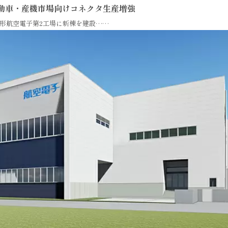
動車・産機市場向けコネクタ生産増強
形航空電子第2工場に新棟を建設……