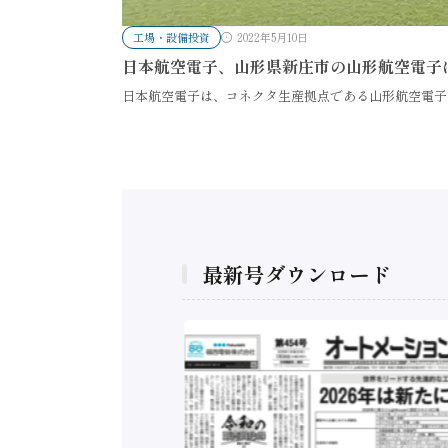
工場・設備投資
2022年5月10日
日本航空電子、山形県新庄市の山形航空電子
日本航空電子は、コネクタ生産拠点である山形航空電子
最新号ダウンロード
構造実態調査二次集
/ 三菱電機とソニー
C、安全に動かすセ