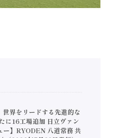
4】世界をリードする先進的な
は新たに16工場追加 日立ヴァン
ー】RYODEN 八道常務 共