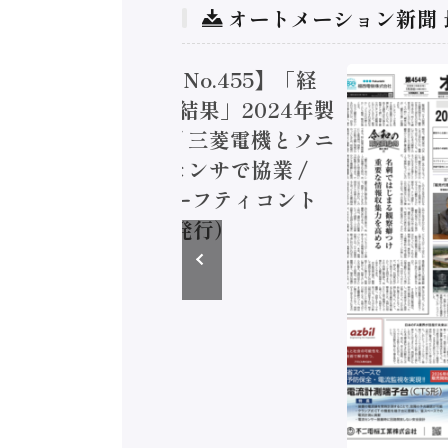
オートメーション新聞
トメーション新聞 No.455】「経
造実態調査二次集計結果」2024年製
付加価値額86兆円 / 三菱電機とソニ
ミコン AIビジョンセンサで協業 /
EC、安全に動かすセーフティコント
ラ（2026年8月5日発行）