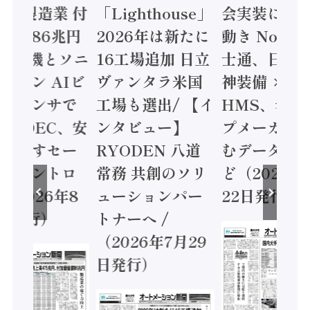
24年製造業 付
「Lighthouse」
会実装に活
値額86兆円
2026年は新たに
動き Noetr
三菱電機とソニ
16工場追加 日立
士通、日立 /
ミコン AIビ
ヴァンタラ米国
神装備 ×
ョンセンサで
工場も選出/ 【イ
HMS、老舗
 / IDEC、安
ンタビュー】
プメーカー
に動かすセー
RYODEN 八道
むデータ活用
ティコントロ
常務 共創のソリ
ど（2026年
（2026年8
ューションパー
22日発行）
日発行）
トナーへ /
（2026年7月29
日発行）