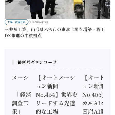
工場・設備投資
2025年6月19日
三井屋工業、山形県米沢市の東北工場を増築・竣工
DX推進の中核拠点
最新号ダウンロード
オートメーシ
【オートメーシ
【オートメ
ン新聞
ョン新聞
ョン新聞
.455】「経済
No.454】世界を
No.453】
造実態調査二
リードする先進
カルAI本格
集計結果」
的な工場
国産AI開発