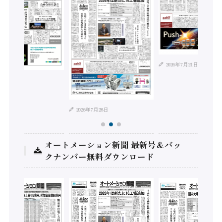
2026年7月21日
年8月4日
2026年7月28日
オートメーション新聞 最新号＆バッ
クナンバー無料ダウンロード