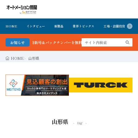
HOME
インタビュー
新製品
業界トピックス
工場・設備投資
イ
 最新号＆バックナンバーを無料で公開中 詳細はこちら
お知らせ
HOME
山形県
山形県
tag