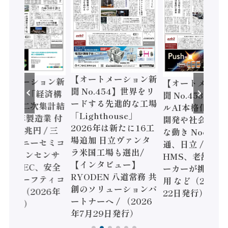
【オートメーション新
ートメーション新
【オートメーシ
聞 No.454】世界をリ
o.455】「経済構
聞 No.453】フ
ードする先進的な工場
態調査二次集計結
ルAI本格化へ 国
「Lighthouse」
024年製造業 付
開発や社会実装
2026年は新たに16工
額86兆円 / 三
な動き Noetra
場追加 日立ヴァンタ
機とソニーセミコ
通、日立 / 兵神
ラ米国工場も選出/
AIビジョンセンサ
HMS、老舗ポン
【インタビュー】
 / IDEC、安全
ーカーが挑むデ
RYODEN 八道常務 共
かすセーフティコ
用 など（2026
創のソリューションパ
ローラ（2026年
22日発行）
ートナーへ / （2026
5日発行）
年7月29日発行）