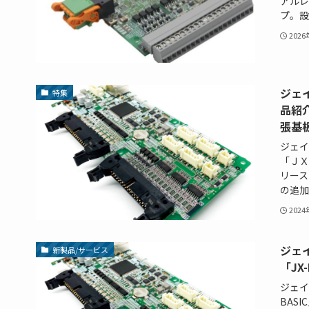
アルレ
プ。設
202
ジェ
特集
品紹
張基
ジェイ
「ＪＸ
リース
の追加、
202
ジェ
新製品/サービス
「JX
ジェイ
BAS