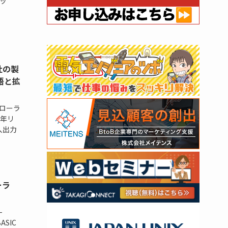
ッ
社の製
語と拡
ローラ
昨年リ
入出力
ーラ
-
SIC