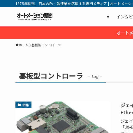
1975年創刊 日本のFA・製造業を応援する専門メディア | オートメーション新
インタビ
オートメ
ホーム
基板型コントローラ
基板型コントローラ
– tag –
ジェイ
特集
Et
ジェイ
「JX