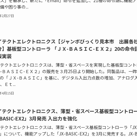
ス」を継承し、新たに「Email」命令を追加し、21種の命令語に機能ア
備や困り事の...
6年2月27日
イテクトエレクトロニクス【ジャンボびっくり見本市 出展各
介】基板型コントローラ 「ＪＸ-ＢＡＳＩＣ-ＥＸ２」20の命令
板実装
テクトエレクトロニクスは、薄型・省スペースを実現した基板型コント
-ＢＡＳＩＣ-ＥＸ２」の販売を３月25日より開始した。同製品は、一
の「ＪＸ-ＢＡＳＩＣ」を基に、デジタル入出力点数の増加、アナログ
Ｅｔ...
4年4月15日
イテクトエレクトロニクス、薄型・省スペース基板型コントロ
-BASIC-EX2」3月発売 入出力を強化
テクトエレクトロニクスは、薄型・省スペース基板型コントローラ「JX
IC」について、機能アップした「JX-BASIC-EX2」を3月に発売する。JX-BA