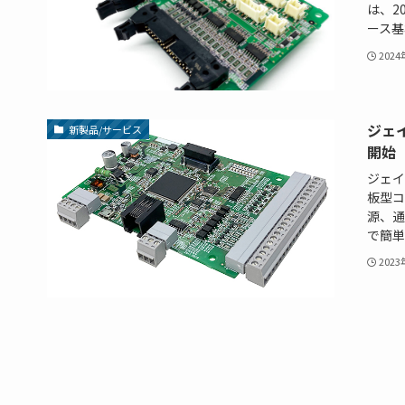
は、2
ース基
202
ジェ
新製品/サービス
開始
ジェイ
板型コ
源、通
で簡単操
202