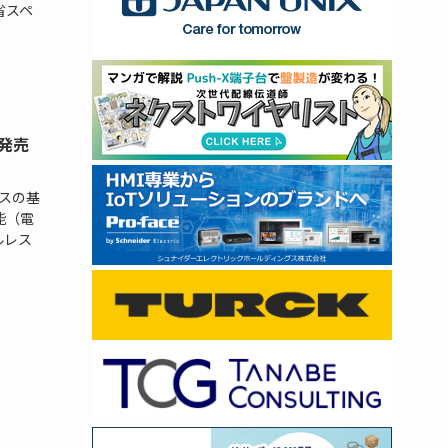
省スペ
発売
スの基
能（電
ルレス