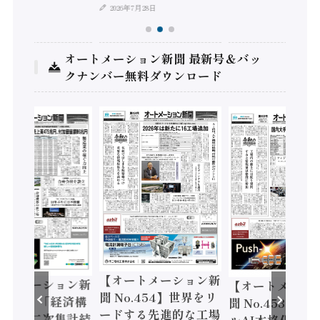
2026年7月28日
オートメーション新聞 最新号＆バッ
クナンバー無料ダウンロード
【オートメーション新
ートメーション新
【オートメーシ
聞 No.454】世界をリ
o.455】「経済構
聞 No.453】フ
ードする先進的な工場
態調査二次集計結