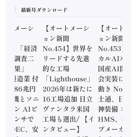
最新号ダウンロード
オートメーシ
【オートメーシ
【オートメ
ン新聞
ョン新聞
ョン新聞
.455】「経済
No.454】世界を
No.453】
造実態調査二
リードする先進
カルAI本格
集計結果」
的な工場
国産AI開発
24年製造業 付
「Lighthouse」
会実装に活
値額86兆円
2026年は新たに
動き Noetr
三菱電機とソニ
16工場追加 日立
士通、日立 /
ミコン AIビ
ヴァンタラ米国
神装備 ×
ョンセンサで
工場も選出/ 【イ
HMS、老舗
 / IDEC、安
ンタビュー】
プメーカー