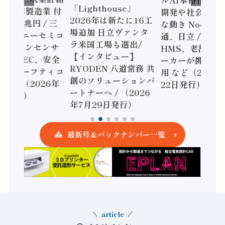
ルAI本格化へ 国
「Lighthouse」
024年製造業 付
開発や社会実装
2026年は新たに16工
額86兆円 / 三
な動き Noetra
場追加 日立ヴァンタ
機とソニーセミコ
通、日立 / 兵神
ラ米国工場も選出/
AIビジョンセンサ
HMS、老舗ポン
【インタビュー】
 / IDEC、安全
ーカーが挑むデ
RYODEN 八道常務 共
かすセーフティコ
用 など（2026
創のソリューションパ
ローラ（2026年
22日発行）
ートナーへ / （2026
5日発行）
年7月29日発行）
最新号＆バックナンバー一覧
article