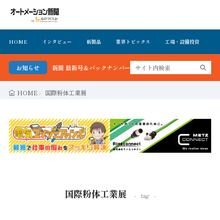
HOME
インタビュー
新製品
業界トピックス
工場・設備投資
イ
トメーション新聞 最新号＆バックナンバーを無料で公開中 詳細はこちら
お知らせ
HOME
国際粉体工業展
国際粉体工業展
tag