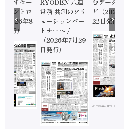
に動かすセー
RYODEN 八道
むデータ活用
ティコントロ
常務 共創のソリ
ど（2026年
（2026年8
ューションパー
22日発行）
日発行）
トナーへ /
（2026年7月29
日発行）
2026年7月21日
年8月4日