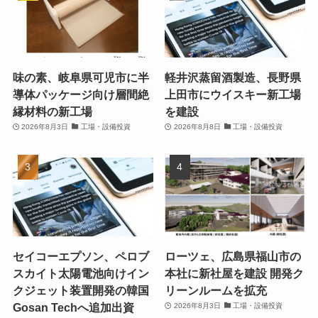
味の素、岐阜県可児市に半
軽井沢蒸留酒製造、長野県
導体パッケージ向け層間絶
上田市にウイスキー新工場
縁材料の新工場
を建設
2026年8月3日
工場・設備投資
2026年8月8日
工場・設備投資
セイコーエプソン、ペロブ
ローツェ、広島県福山市の
スカイト太陽電池向けイン
本社に新社屋を建設 開発ク
クジェット装置開発の韓国
リーンルームを拡充
Gosan Techへ追加出資
2026年8月3日
工場・設備投資