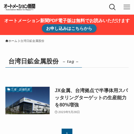
オートメーション新聞PDF電子版は無料でお読みいただけます
お申し込みはこちらから
ホーム
台湾日鉱金属股份
台湾日鉱金属股份
– tag –
JX金属、台湾拠点で半導体用スパ
工場・設備投資
ッタリングターゲットの生産能力
を80%増強
2023年5月28日
1